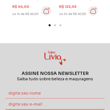
Repair 250 ml
250 ml
2
R$ 44,00
R$ 122,45
R
ou 1x de R$ 44,00
ou 3x de R$ 40,82
ou
ASSINE NOSSA NEWSLETTER
Saiba tudo sobre beleza e maquiagens