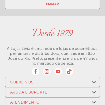
ENVIAR
A Lojas Lívia é uma rede de lojas de cosméticos,
perfumaria e distribuidora, com sede em São
José do Rio Preto, presente há mais de 47 anos
no mercado da beleza.
SOBRE NÓS
Quem Somos
AJUDA E SUPORTE
Compra Segura
Nosso Aplicativo
Como Comprar
ATENDIMENTO
Trocas e Devoluções