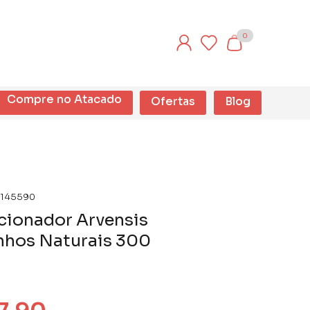
0
Compre no Atacado
Ofertas
Blog
145590
cionador Arvensis
nhos Naturais 300