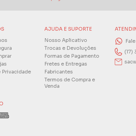
ÓS
AJUDA E SUPORTE
ATENDI
mos
Nosso Aplicativo
Fal
egura
Trocas e Devoluções
(17)
prar
Formas de Pagamento
sacw
jas
Fretes e Entregas
e Privacidade
Fabricantes
Termos de Compra e
Venda
O