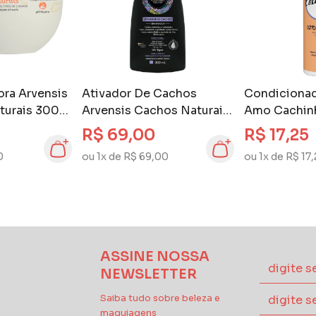
ora Arvensis
Ativador De Cachos
Condicionad
turais 300
Arvensis Cachos Naturais
Amo Cachin
300 ml Cacheados e
R$ 69,00
R$ 17,25
Ondulados
0
ou 1x de R$ 69,00
ou 1x de R$ 17
ASSINE NOSSA
NEWSLETTER
Saiba tudo sobre beleza e
maquiagens