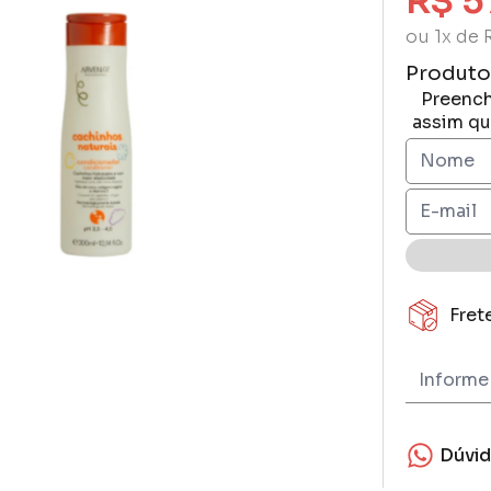
R$ 5
ou 1x de 
Produto
Preench
assim qu
Fret
Dúvi