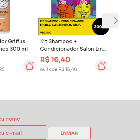
or Griffus
Kit Shampoo +
hos 300 ml
Condicionador Salon Line
Hidra Cachinhos Kids 300
R$ 16,40
ml
,25
ou 1x de R$ 16,40
ENVIAR