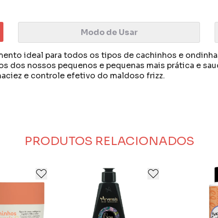
Modo de Usar
ento ideal para todos os tipos de cachinhos e ondinha
os dos nossos pequenos e pequenas mais prática e saud
ciez e controle efetivo do maldoso frizz.
verde que tem como filosofia e ideal a sustentabilidad
verde que tem como filosofia e ideal a sustentabilidad
 veganos, orgânicos e cruelty free. Une conhecimento 
 veganos, orgânicos e cruelty free. Une conhecimento 
orados cuidadosamente com extratos naturais.
orados cuidadosamente com extratos naturais.
PRODUTOS RELACIONADOS