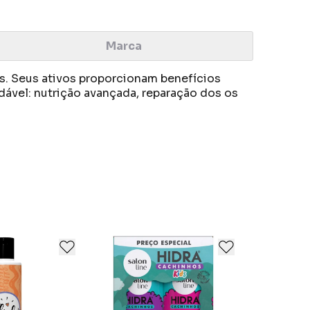
Marca
s. Seus ativos proporcionam benefícios
ável: nutrição avançada, reparação dos os
e e responsabilidade social. Focada no
e e responsabilidade social. Focada no
científico com sustentabilidade para criar
científico com sustentabilidade para criar