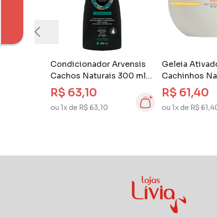
Condicionador Arvensis
Geleia Ativad
Cachos Naturais 300 ml
Cachinhos Na
Todos os Tipos de Cachos
gr
R$ 63,10
R$ 61,40
ou 1x de R$ 63,10
ou 1x de R$ 61,4