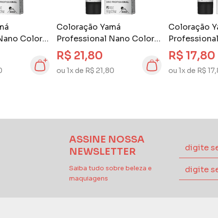
má
Coloração Yamá
Coloração 
Nano Color
Professional Nano Color
Professiona
laro 8.0
60 gr Louro Claro 8.26
60 gr Louro 
R$ 21,80
R$ 17,80
Acinzentado 
0
ou 1x de R$ 21,80
ou 1x de R$ 17
ASSINE NOSSA
NEWSLETTER
Saiba tudo sobre beleza e
maquiagens