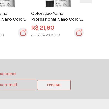
Yamá
Coloração Yamá
l Nano Color
Professional Nano Color
Claro
60 gr Louro Claro
R$ 21,80
8.1
Acobreado 8.4
,80
ou 1x de R$ 21,80
ENVIAR