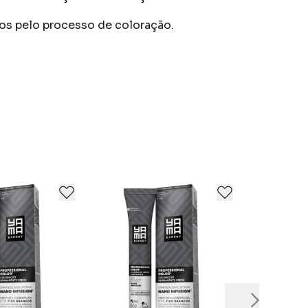
dos pelo processo de coloração.
cado de cosméticos.
is significativa quando reflete o que
r. Um fio forte em toda a sua extensão e é por