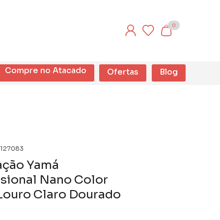
0
Compre no Atacado
Ofertas
Blog
127083
ação Yamá
sional Nano Color
Louro Claro Dourado