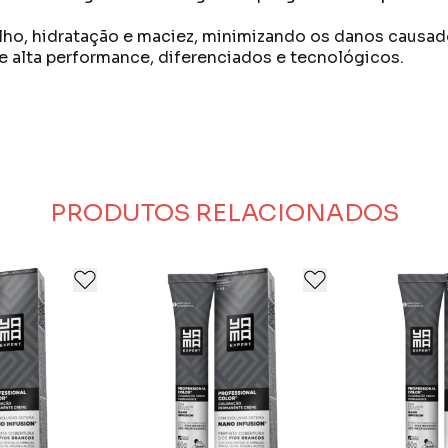
ilho, hidratação e maciez, minimizando os danos causa
 alta performance, diferenciados e tecnológicos.
 56 anos realizando sonhos e fazendo história no mer
nsificar a sua identidade. Acreditamos que a beleza é ma
a raiz, cresce, evolui, dá voltas e nunca para de cresce
ciso para valorizar a verdadeira beleza.
PRODUTOS RELACIONADOS