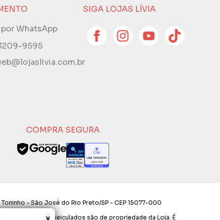
MENTO
SIGA LOJAS LÍVIA
e por WhatsApp
 3209-9595
eb@lojaslivia.com.br
COMPRA SEGURA
 Toninho - São José do Rio Preto/SP - CEP 15077-000
x
os e layout aqui veiculados são de propriedade da Loja. É