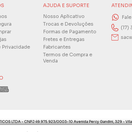
ÓS
AJUDA E SUPORTE
ATENDI
mos
Nosso Aplicativo
Fal
egura
Trocas e Devoluções
(17)
prar
Formas de Pagamento
sacw
jas
Fretes e Entregas
e Privacidade
Fabricantes
Termos de Compra e
Venda
O
ICOS LTDA - CNPJ 49.975.923/0003-10 Avenida Percy Gandini, 329 - Vila
ostos aqui são válidos apenas para compras via internet. As fotos, text