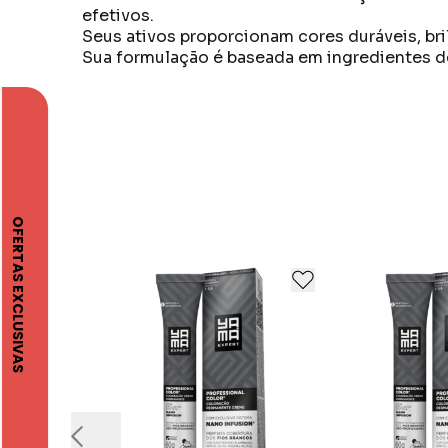
efetivos.
Seus ativos proporcionam cores duráveis, br
Sua formulação é baseada em ingredientes de
A Yamá é o legado de uma família que vem há
Nascemos para criar, inovar, aprimorar e inte
verdadeiramente somos.
Nossa história é como um fio. Nasce a partir d
isso que o entendemos exatamente o que é pre