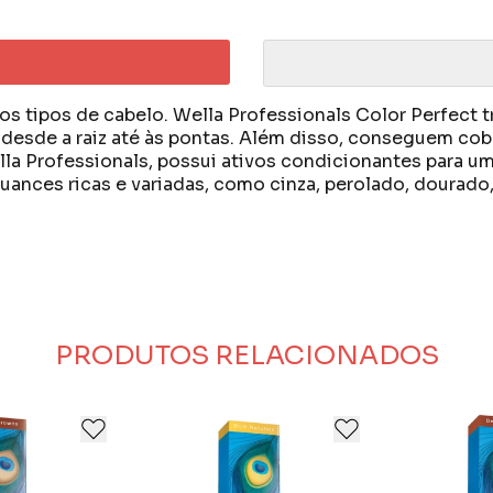
 tipos de cabelo. Wella Professionals Color Perfect t
desde a raiz até às pontas. Além disso, conseguem cobr
lla Professionals, possui ativos condicionantes para u
uances ricas e variadas, como cinza, perolado, dourado, 
cidos pela sua qualidade profissional, pois oferecem 
gem alemã, Wella Professionals acompanha as tendênci
lar e recupera a beleza, o brilho, a maciez e o moviment
ção às suas clientes.
PRODUTOS RELACIONADOS
abelo.
 ou derivados da natureza.
 que, à medida que o tempo vai se tornando cada vez ma
 física e emocional.