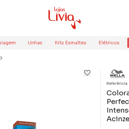
uiagem
Unhas
Kits Esmaltes
Elétricos
o
Referência:
Colora
Perfec
Inten
Acinze