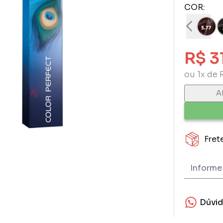
COR:
R$ 3
ou 1x de 
A
Fret
Dúvi