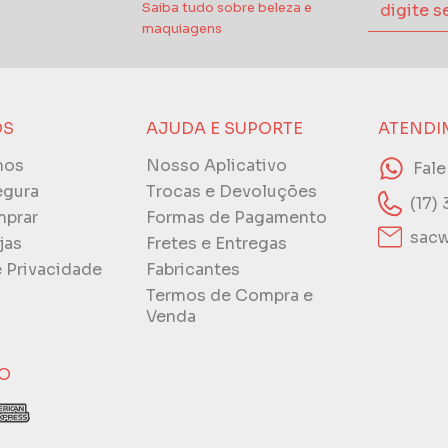
Saiba tudo sobre beleza e
maquiagens
ÓS
AJUDA E SUPORTE
ATENDI
mos
Nosso Aplicativo
Fal
egura
Trocas e Devoluções
(17)
prar
Formas de Pagamento
sacw
jas
Fretes e Entregas
e Privacidade
Fabricantes
Termos de Compra e
Venda
O