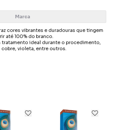
Marca
raz cores vibrantes e duradouras que tingem
ir até 100% do branco.
m tratamento ideal durante o procedimento,
cobre, violeta, entre outros.
resultados surpreendentes para todos os
as e investe em estudos tecnológicos para
o dos fios.
is precioso, todos nós precisamos respirar