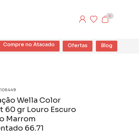
0
Compre no Atacado
Ofertas
Blog
108449
ção Wella Color
t 60 gr Louro Escuro
so Marrom
ntado 66.71