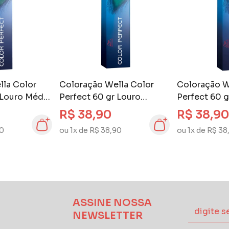
lla Color
Coloração Wella Color
Coloração W
 Louro Médio
Perfect 60 gr Louro
Perfect 60 g
om
Escuro Acinzentado 6.1
Escuro Marr
R$ 38,90
R$ 38,90
7.71
90
ou 1x de R$ 38,90
ou 1x de R$ 38
ASSINE NOSSA
NEWSLETTER