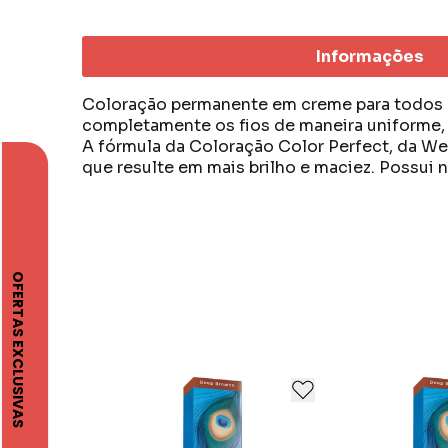
Informações
Coloração permanente em creme para todos os
completamente os fios de maneira uniforme, 
A fórmula da Coloração Color Perfect, da We
que resulte em mais brilho e maciez. Possui n
Os produtos Wella Professionals são reconhe
tipos de cabelo.
Com mais de 130 anos no mercado, e com ori
estar sempre entre as maiores.
Com ativos poderosos, revitaliza a saúde capi
Sempre inovando para atender com mais aten
Diferentes soluções para todos os tipos de c
Contém mais de 76% de ingredientes naturais
Ao observar a vida moderna e agitada, vemos
de verdade e recarregar as baterias depressa,