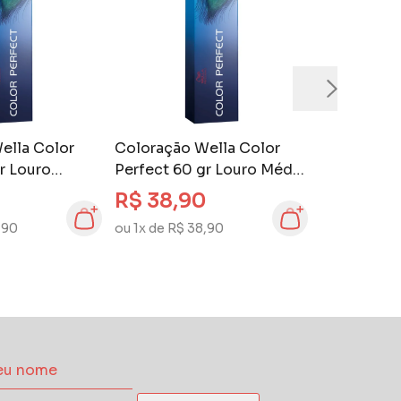
ella Color
Coloração Wella Color
r Louro
Perfect 60 gr Louro Médio
om 6.7
Marrom Intenso 7.77
R$ 38,90
,90
ou 1x de R$ 38,90