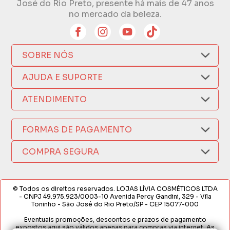
José do Rio Preto, presente há mais de 47 anos
no mercado da beleza.
SOBRE NÓS
Quem Somos
AJUDA E SUPORTE
Compra Segura
Nosso Aplicativo
Como Comprar
ATENDIMENTO
Trocas e Devoluções
Nossas Lojas
Fale por WhatsApp
Formas de Pagamento
Política de Privacidade
FORMAS DE PAGAMENTO
Fretes e Entregas
(17) 3209-9595
Fabricantes
sacweb@lojaslivia.com.br
COMPRA SEGURA
Termos de Compra e Venda
© Todos os direitos reservados. LOJAS LÍVIA COSMÉTICOS LTDA
- CNPJ 49.975.923/0003-10 Avenida Percy Gandini, 329 - Vila
Toninho - São José do Rio Preto/SP - CEP 15077-000
Eventuais promoções, descontos e prazos de pagamento
expostos aqui são válidos apenas para compras via internet. As