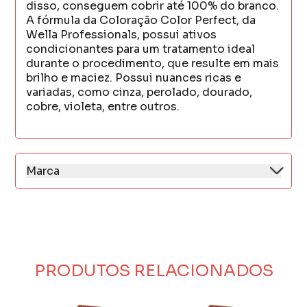
disso, conseguem cobrir até 100% do branco.
A fórmula da Coloração Color Perfect, da
Wella Professionals, possui ativos
condicionantes para um tratamento ideal
durante o procedimento, que resulte em mais
brilho e maciez. Possui nuances ricas e
variadas, como cinza, perolado, dourado,
cobre, violeta, entre outros.
Marca
Os produtos Wella Professionals são
reconhecidos pela sua qualidade
profissional, pois oferecem resultados
surpreendentes para todos os tipos de
cabelo.
Com mais de 130 anos no mercado, e com
PRODUTOS RELACIONADOS
origem alemã, Wella Professionals
acompanha as tendências e investe em
estudos tecnológicos para estar sempre