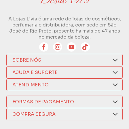
A Lojas Lívia é uma rede de lojas de cosméticos,
perfumaria e distribuidora, com sede em São
José do Rio Preto, presente há mais de 47 anos
no mercado da beleza.
SOBRE NÓS
Quem Somos
AJUDA E SUPORTE
Compra Segura
Nosso Aplicativo
Como Comprar
ATENDIMENTO
Trocas e Devoluções
Nossas Lojas
Fale por WhatsApp
Formas de Pagamento
Política de Privacidade
FORMAS DE PAGAMENTO
Fretes e Entregas
(17) 3209-9595
Fabricantes
sacweb@lojaslivia.com.br
COMPRA SEGURA
Termos de Compra e Venda