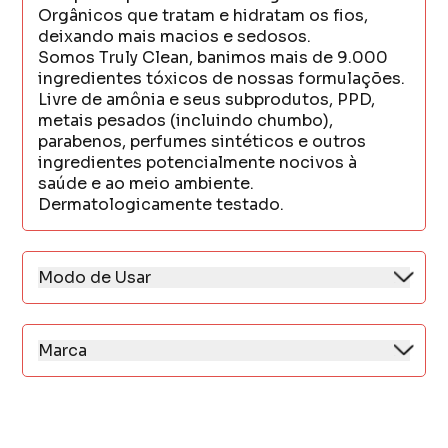
Orgânicos que tratam e hidratam os fios,
deixando mais macios e sedosos.
Somos Truly Clean, banimos mais de 9.000
ingredientes tóxicos de nossas formulações.
Livre de amônia e seus subprodutos, PPD,
metais pesados (incluindo chumbo),
parabenos, perfumes sintéticos e outros
ingredientes potencialmente nocivos à
saúde e ao meio ambiente.
Dermatologicamente testado.
Modo de Usar
1. Lave os cabelos somente com shampoo.
Não usar condicionador ou shampoos "2 em
1" neste momento
Marca
2. Enxágue e retire o excesso de umidade
Na Surya Brasil , cuidar de si é uma jornada
com uma toalha
consciente. Sua missão vai além da beleza,
3. Coloque as luvas e agite o frasco antes de
criam produtos naturais que respeitam seu
usar
corpo e o planeta.
4. Remova a tampa sem quebrar o lacre (caso