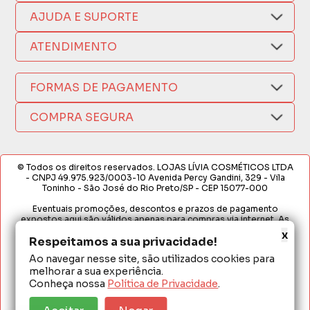
Quem Somos
AJUDA E SUPORTE
Compra Segura
Nosso Aplicativo
Como Comprar
ATENDIMENTO
Trocas e Devoluções
Nossas Lojas
Fale por WhatsApp
Formas de Pagamento
Política de Privacidade
FORMAS DE PAGAMENTO
Fretes e Entregas
(17) 3209-9595
Fabricantes
sacweb@lojaslivia.com.br
COMPRA SEGURA
Termos de Compra e Venda
© Todos os direitos reservados. LOJAS LÍVIA COSMÉTICOS LTDA
- CNPJ 49.975.923/0003-10 Avenida Percy Gandini, 329 - Vila
Toninho - São José do Rio Preto/SP - CEP 15077-000
Eventuais promoções, descontos e prazos de pagamento
expostos aqui são válidos apenas para compras via internet. As
fotos, textos e layout aqui veiculados são de propriedade da
x
Respeitamos a sua privacidade!
Loja. É proibida a utilização total ou parcial sem nossa autorização.
Ao navegar nesse site, são utilizados cookies para
Em caso de divergência de preços no site, o valor válido é o do
melhorar a sua experiência.
Carrinho de Compras. Preços e condições de pagamento
exclusivos para compras via internet. Ofertas válidas até o
Conheça nossa
Política de Privacidade
.
término de nossos estoques para internet. Vendas sujeitas à
análise e confirmação de dados.