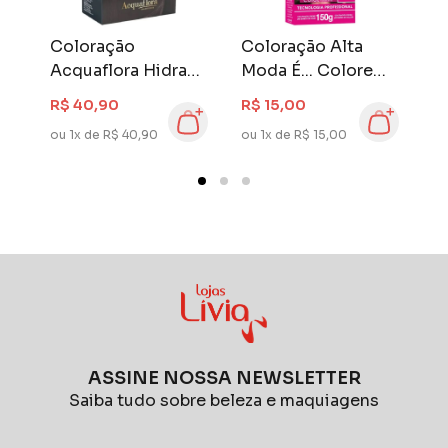
Cless: Beleza Completa!
Coloração
Coloração Alta
C
Acquaflora Hidra
Moda É... Colore
M
Gloss Castanho
Castanho Claro
C
R$ 40,90
R$ 15,00
R
Escuro 3.0
Chá Escuro 5
C
ou 1x de R$ 40,90
ou 1x de R$ 15,00
ou
ASSINE NOSSA NEWSLETTER
Saiba tudo sobre beleza e maquiagens