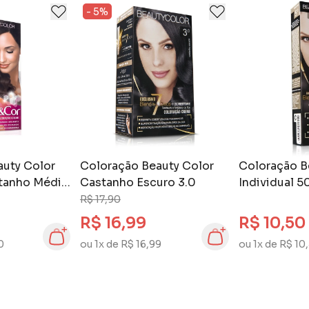
- 5%
auty Color
Coloração Beauty Color
Coloração B
tanho Médio
Castanho Escuro 3.0
Individual 5
Escuro 3.0
R$ 17,90
R$ 16,99
R$ 10,50
0
ou 1x de R$ 16,99
ou 1x de R$ 10