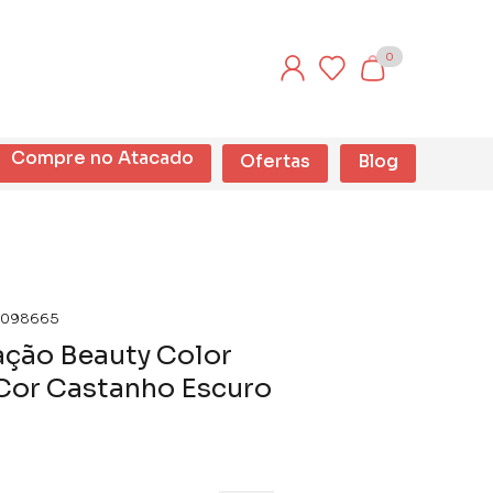
0
Compre no Atacado
Ofertas
Blog
098665
ação Beauty Color
Cor Castanho Escuro