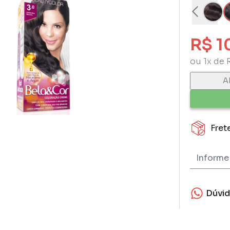
R$ 1
ou 1x de 
A
Fret
Dúvi