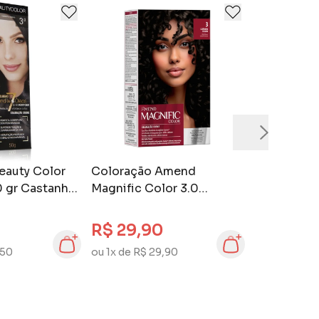
eauty Color
Coloração Amend
0 gr Castanho
Magnific Color 3.0
Castanho Escuro
R$ 29,90
,50
ou 1x de R$ 29,90