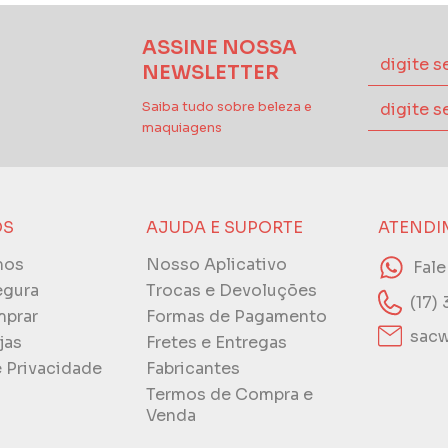
ASSINE NOSSA
NEWSLETTER
Saiba tudo sobre beleza e
maquiagens
ÓS
AJUDA E SUPORTE
ATENDI
mos
Nosso Aplicativo
Fal
egura
Trocas e Devoluções
(17)
prar
Formas de Pagamento
sacw
jas
Fretes e Entregas
e Privacidade
Fabricantes
Termos de Compra e
Venda