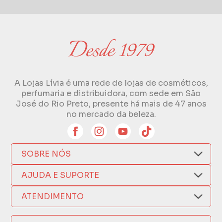
A Lojas Lívia é uma rede de lojas de cosméticos,
perfumaria e distribuidora, com sede em São
José do Rio Preto, presente há mais de 47 anos
no mercado da beleza.
SOBRE NÓS
Quem Somos
AJUDA E SUPORTE
Compra Segura
Nosso Aplicativo
Como Comprar
ATENDIMENTO
Trocas e Devoluções
Nossas Lojas
Fale por WhatsApp
Formas de Pagamento
Política de Privacidade