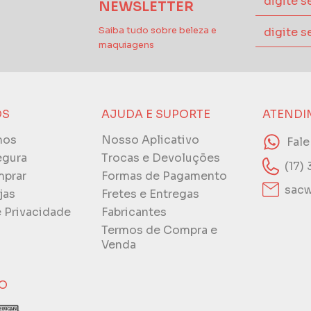
NEWSLETTER
Saiba tudo sobre beleza e
maquiagens
ÓS
AJUDA E SUPORTE
ATENDI
mos
Nosso Aplicativo
Fal
egura
Trocas e Devoluções
(17)
prar
Formas de Pagamento
sacw
jas
Fretes e Entregas
e Privacidade
Fabricantes
Termos de Compra e
Venda
O