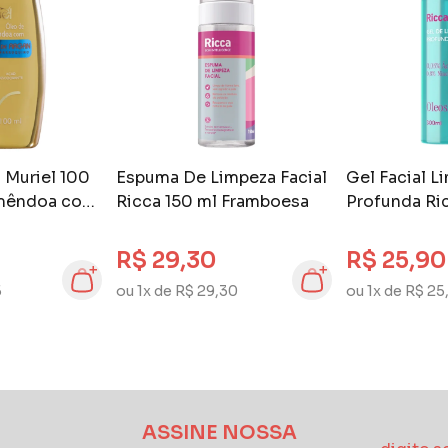
 Muriel 100
Espuma De Limpeza Facial
Gel Facial L
Amêndoa com
Ricca 150 ml Framboesa
Profunda Ri
n
Oleosidade
R$ 29,30
R$ 25,90
5
ou 1x de R$ 29,30
ou 1x de R$ 25
ASSINE NOSSA