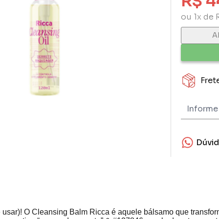
R$ 4
ou 1x de 
A
Fret
Dúvi
sa de usar)! O Cleansing Balm Ricca é aquele bálsamo que tran