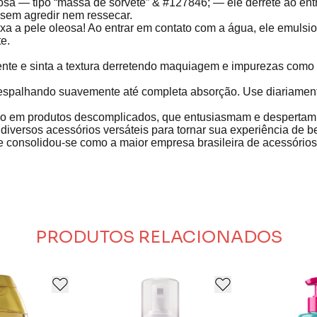
mosa — tipo “massa de sorvete”
& #127846;
— ele derrete ao ent
 sem agredir nem ressecar.
xa a pele oleosa! Ao entrar em contato com a água, ele emulsio
te.
nte e sinta a textura derretendo maquiagem e impurezas como
 espalhando suavemente até completa absorção. Use diariament
sso em produtos descomplicados, que entusiasmam e despertam so
iversos acessórios versáteis para tornar sua experiência de be
consolidou-se como a maior empresa brasileira de acessórios 
PRODUTOS RELACIONADOS