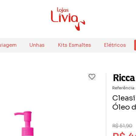
uiagem
Unhas
Kits Esmaltes
Elétricos
Referência:
Cleasi
Óleo 
R$ 51,90