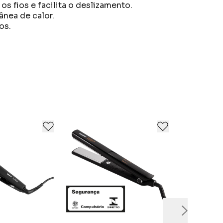
s fios e facilita o deslizamento.
ânea de calor.
os.
ção de tecnologia.
.
ão em buscar inovação e qualidade.