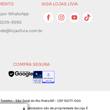
MENTO
SIGA LOJAS LÍVIA
e por WhatsApp
 3209-9595
eb@lojaslivia.com.br
COMPRA SEGURA
 Toninho - São José do Rio Preto/SP - CEP 15077-000
x
os e layout aqui veiculados são de propriedade da Loja. É