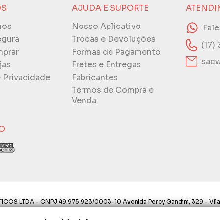
ÓS
AJUDA E SUPORTE
ATENDI
mos
Nosso Aplicativo
Fal
egura
Trocas e Devoluções
(17)
prar
Formas de Pagamento
sacw
jas
Fretes e Entregas
e Privacidade
Fabricantes
Termos de Compra e
Venda
O
ICOS LTDA - CNPJ 49.975.923/0003-10 Avenida Percy Gandini, 329 - Vila
ostos aqui são válidos apenas para compras via internet. As fotos, text