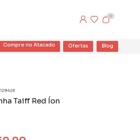
0
Compre no Atacado
Ofertas
Blog
129428
ha Taiff Red Íon