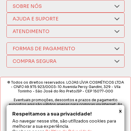
SOBRE NÓS
Quem Somos
AJUDA E SUPORTE
Compra Segura
Nosso Aplicativo
Como Comprar
ATENDIMENTO
Trocas e Devoluções
Nossas Lojas
Fale por WhatsApp
Formas de Pagamento
Política de Privacidade
FORMAS DE PAGAMENTO
Fretes e Entregas
(17) 3209-9595
Fabricantes
sacweb@lojaslivia.com.br
COMPRA SEGURA
Termos de Compra e Venda
© Todos os direitos reservados. LOJAS LÍVIA COSMÉTICOS LTDA
- CNPJ 49.975.923/0003-10 Avenida Percy Gandini, 329 - Vila
Toninho - São José do Rio Preto/SP - CEP 15077-000
Eventuais promoções, descontos e prazos de pagamento
expostos aqui são válidos apenas para compras via internet. As
fotos, textos e layout aqui veiculados são de propriedade da
x
Loja. É proibida a utilização total ou parcial sem nossa autorização.
Respeitamos a sua privacidade!
Ao navegar nesse site, são utilizados cookies para
Em caso de divergência de preços no site, o valor válido é o do
melhorar a sua experiência.
Carrinho de Compras. Preços e condições de pagamento
exclusivos para compras via internet. Ofertas válidas até o