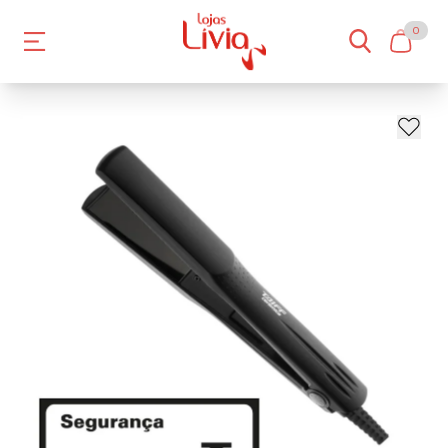
0
- 14%