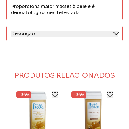
Proporciona maior maciez à pele e é
dermatologicamen tetestada.
Descrição
Tradicional.Indicado para todos os tipos de
pele, com Extrato oleoso de favo de mel.
*Proporciona maior maciez à pele.
*Dermatologicamente testado.
PRODUTOS RELACIONADOS
- 36%
- 36%