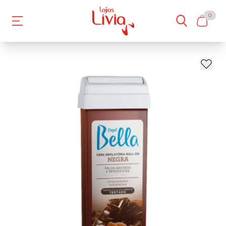
0
- 36%