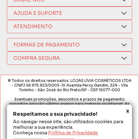
Quem Somos
AJUDA E SUPORTE
Compra Segura
Nosso Aplicativo
Como Comprar
ATENDIMENTO
Trocas e Devoluções
Nossas Lojas
Fale por WhatsApp
Formas de Pagamento
Política de Privacidade
FORMAS DE PAGAMENTO
Fretes e Entregas
(17) 3209-9595
Fabricantes
sacweb@lojaslivia.com.br
COMPRA SEGURA
Termos de Compra e Venda
© Todos os direitos reservados. LOJAS LÍVIA COSMÉTICOS LTDA
- CNPJ 49.975.923/0003-10 Avenida Percy Gandini, 329 - Vila
Toninho - São José do Rio Preto/SP - CEP 15077-000
Eventuais promoções, descontos e prazos de pagamento
expostos aqui são válidos apenas para compras via internet. As
fotos, textos e layout aqui veiculados são de propriedade da
x
Loja. É proibida a utilização total ou parcial sem nossa autorização.
Respeitamos a sua privacidade!
Ao navegar nesse site, são utilizados cookies para
Em caso de divergência de preços no site, o valor válido é o do
melhorar a sua experiência.
Carrinho de Compras. Preços e condições de pagamento
exclusivos para compras via internet. Ofertas válidas até o
Conheça nossa
Política de Privacidade
.
término de nossos estoques para internet. Vendas sujeitas à