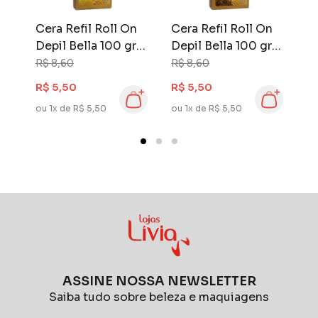
n
Cera Refil Roll On
Cera Refil Roll On
C
r
Depil Bella 100 gr
Depil Bella 100 gr
B
Mel
Própolis e Mel
R$ 8,60
R$ 8,60
R$ 5,50
R$ 5,50
R
ou 1x de R$ 5,50
ou 1x de R$ 5,50
ou
ASSINE NOSSA NEWSLETTER
Saiba tudo sobre beleza e maquiagens