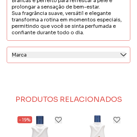
Brancas é perfeito para refrescar a pele e
prolongar a sensação de bem-estar.
Sua fragrância suave, versátil e elegante
transforma a rotina em momentos especiais,
permitindo que você se sinta perfumada e
confiante durante todo o dia.
Marca
Paixão é uma marca referência em hidratação
corporal, conhecida por suas loções e óleos
que combinam fragrâncias marcantes com
cuidado intenso para a pele.
Com texturas suaves e perfumes
envolventes, oferece produtos que
PRODUTOS RELACIONADOS
proporcionam bem-estar, feminilidade e
momentos únicos de autocuidado no dia a
dia.
- 19%