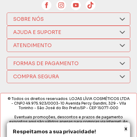
SOBRE NÓS
Quem Somos
AJUDA E SUPORTE
Compra Segura
Nosso Aplicativo
Como Comprar
ATENDIMENTO
Trocas e Devoluções
Nossas Lojas
Fale por WhatsApp
Formas de Pagamento
Política de Privacidade
FORMAS DE PAGAMENTO
Fretes e Entregas
(17) 3209-9595
Fabricantes
sacweb@lojaslivia.com.br
COMPRA SEGURA
Termos de Compra e Venda
© Todos os direitos reservados. LOJAS LÍVIA COSMÉTICOS LTDA
- CNPJ 49.975.923/0003-10 Avenida Percy Gandini, 329 - Vila
Toninho - São José do Rio Preto/SP - CEP 15077-000
Eventuais promoções, descontos e prazos de pagamento
expostos aqui são válidos apenas para compras via internet. As
fotos, textos e layout aqui veiculados são de propriedade da
x
Loja. É proibida a utilização total ou parcial sem nossa autorização.
Respeitamos a sua privacidade!