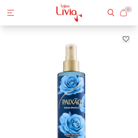
0
- 10%