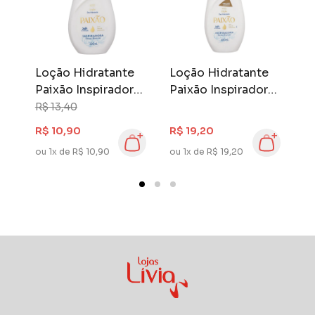
ão
Loção Hidratante
Loção Hidratante
B
Paixão Inspiradora
Paixão Inspiradora
L
200 ml Rosas
400 ml Rosas
1
R$ 13,40
Brancas
Brancas
W
R$ 10,90
R$ 19,20
R
ou 1x de R$ 10,90
ou 1x de R$ 19,20
ou