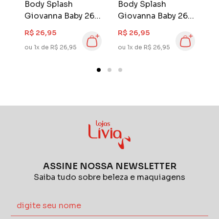
Body Splash
Body Splash
B
nosso público é a identificação que as
60
Giovanna Baby 260
Giovanna Baby 260
G
mulheres têm com a nossa marca, capaz de
ml Candy
ml Classic
m
oferecer produtos exclusivos, em um clima
R$ 26,95
R$ 26,95
R
de magia e puro encantamento.
ou 1x de R$ 26,95
ou 1x de R$ 26,95
ou
ASSINE NOSSA NEWSLETTER
Saiba tudo sobre beleza e maquiagens