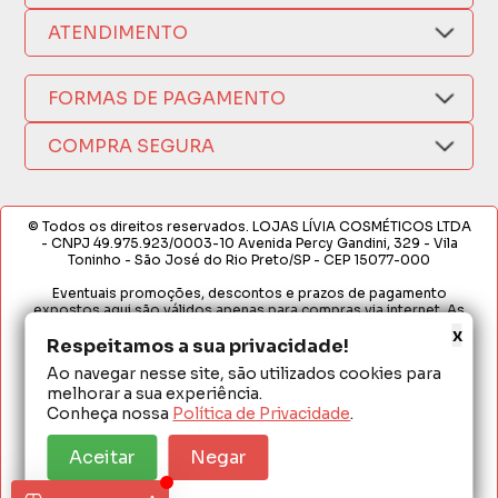
Nosso Aplicativo
Como Comprar
ATENDIMENTO
Trocas e Devoluções
Nossas Lojas
Fale por WhatsApp
Formas de Pagamento
Política de Privacidade
FORMAS DE PAGAMENTO
Fretes e Entregas
(17) 3209-9595
Fabricantes
sacweb@lojaslivia.com.br
COMPRA SEGURA
Termos de Compra e Venda
© Todos os direitos reservados. LOJAS LÍVIA COSMÉTICOS LTDA
- CNPJ 49.975.923/0003-10 Avenida Percy Gandini, 329 - Vila
Toninho - São José do Rio Preto/SP - CEP 15077-000
Eventuais promoções, descontos e prazos de pagamento
expostos aqui são válidos apenas para compras via internet. As
fotos, textos e layout aqui veiculados são de propriedade da
x
Loja. É proibida a utilização total ou parcial sem nossa autorização.
Respeitamos a sua privacidade!
Ao navegar nesse site, são utilizados cookies para
Em caso de divergência de preços no site, o valor válido é o do
melhorar a sua experiência.
Carrinho de Compras. Preços e condições de pagamento
exclusivos para compras via internet. Ofertas válidas até o
Conheça nossa
Política de Privacidade
.
término de nossos estoques para internet. Vendas sujeitas à
análise e confirmação de dados.
Aceitar
Negar