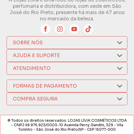
perfumaria e distribuidora, com sede em São
José do Rio Preto, presente há mais de 47 anos
no mercado da beleza.
SOBRE NÓS
Quem Somos
AJUDA E SUPORTE
Compra Segura
Nosso Aplicativo
Como Comprar
ATENDIMENTO
Trocas e Devoluções
Nossas Lojas
Fale por WhatsApp
Formas de Pagamento
Política de Privacidade
FORMAS DE PAGAMENTO
Fretes e Entregas
(17) 3209-9595
Fabricantes
sacweb@lojaslivia.com.br
COMPRA SEGURA
Termos de Compra e Venda
© Todos os direitos reservados. LOJAS LÍVIA COSMÉTICOS LTDA
- CNPJ 49.975.923/0003-10 Avenida Percy Gandini, 329 - Vila
Toninho - São José do Rio Preto/SP - CEP 15077-000