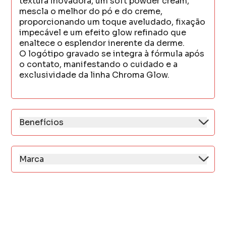
textura inovadora, um soft powder cream,
mescla o melhor do pó e do creme,
proporcionando um toque aveludado, fixação
impecável e um efeito glow refinado que
enaltece o esplendor inerente da derme.
O logótipo gravado se integra à fórmula após
o contato, manifestando o cuidado e a
exclusividade da linha Chroma Glow.
Benefícios
O blush é um produto de alta sofisticação
que confere um brilho elegante.
Sua textura soft powder cream combina pó e
Marca
creme para um toque aveludado.
A Nina Makeup foi fundada em 2015 por
Garante fixação impecável e um
Shirley Costa, uma jovem empresária
efeito glow que realça a beleza natural da
obstinada por negócios na área da beleza.
pele.
A marca foi pioneira no mercado nacional e
Possui dupla função, atuando como blush e
conta com um portfólio completo de
iluminador em um único item.
maquiagem de alta qualidade.