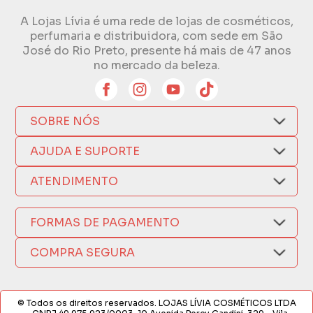
A Lojas Lívia é uma rede de lojas de cosméticos,
perfumaria e distribuidora, com sede em São
José do Rio Preto, presente há mais de 47 anos
no mercado da beleza.
SOBRE NÓS
Quem Somos
AJUDA E SUPORTE
Compra Segura
Nosso Aplicativo
Como Comprar
ATENDIMENTO
Trocas e Devoluções
Nossas Lojas
Fale por WhatsApp
Formas de Pagamento
Política de Privacidade
FORMAS DE PAGAMENTO
Fretes e Entregas
(17) 3209-9595
Fabricantes
sacweb@lojaslivia.com.br
COMPRA SEGURA
Termos de Compra e Venda
© Todos os direitos reservados. LOJAS LÍVIA COSMÉTICOS LTDA