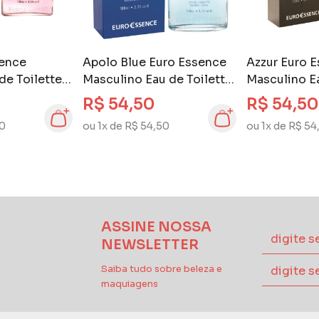
sence
Apolo Blue Euro Essence
Azzur Euro 
de Toilette
Masculino Eau de Toilette
Masculino Ea
100 ml
100 ml
R$ 54,50
R$ 54,50
50
ou 1x de R$ 54,50
ou 1x de R$ 54
ASSINE NOSSA
NEWSLETTER
Saiba tudo sobre beleza e
maquiagens