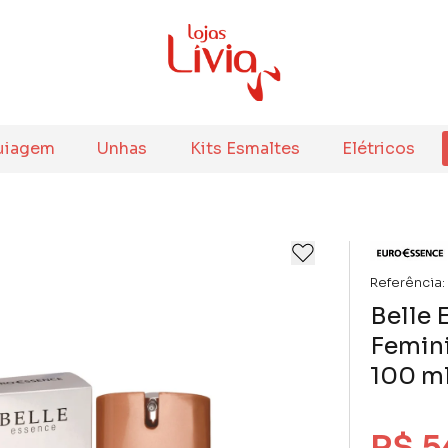
uiagem
Unhas
Kits Esmaltes
Elétricos
Referência:
Belle 
Femini
100 m
R$ 5