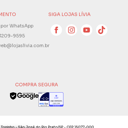
MENTO
SIGA LOJAS LÍVIA
e por WhatsApp
 3209-9595
eb@lojaslivia.com.br
COMPRA SEGURA
 Toninho - São José do Rio Preto/SP - CEP 15077-000