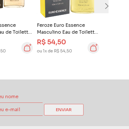
Essence
Feroze Euro Essence
u de Toilette
Masculino Eau de Toilette
100 ml
R$ 54,50
,50
ou 1x de R$ 54,50
ENVIAR