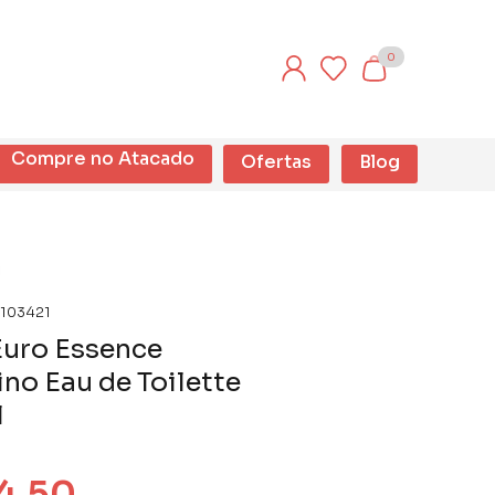
0
Compre no Atacado
Ofertas
Blog
103421
Euro Essence
no Eau de Toilette
l
4,50