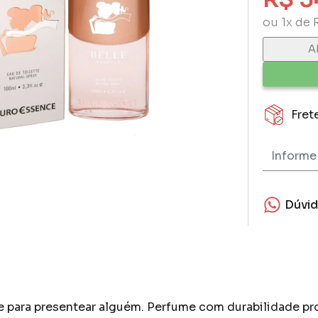
ou 1x de 
A
Fret
Dúvi
 para presentear alguém. Perfume com durabilidade pro