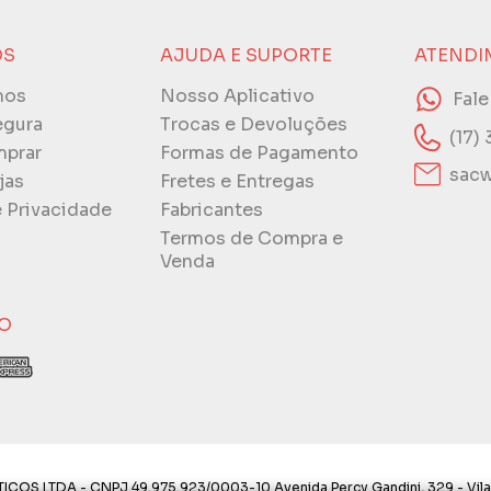
ÓS
AJUDA E SUPORTE
ATENDI
mos
Nosso Aplicativo
Fal
egura
Trocas e Devoluções
(17)
prar
Formas de Pagamento
sacw
jas
Fretes e Entregas
e Privacidade
Fabricantes
Termos de Compra e
Venda
O
ICOS LTDA - CNPJ 49.975.923/0003-10 Avenida Percy Gandini, 329 - Vila