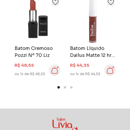
econômicas.
Batom Cremoso
Batom Líquido
B
Pozzi Nº 70 Liz
Dailus Matte 12 hrs
D
Cappuccino
C
R$ 48,55
R$ 44,35
R
ou 1x de R$ 48,55
ou 1x de R$ 44,35
ou