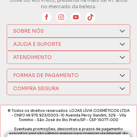
José do Rio Preto, presente há mais de 47 anos
no mercado da beleza.
SOBRE NÓS
Quem Somos
AJUDA E SUPORTE
Compra Segura
Nosso Aplicativo
Como Comprar
ATENDIMENTO
Trocas e Devoluções
Nossas Lojas
Fale por WhatsApp
Formas de Pagamento
Política de Privacidade
FORMAS DE PAGAMENTO
Fretes e Entregas
(17) 3209-9595
Fabricantes
sacweb@lojaslivia.com.br
COMPRA SEGURA
Termos de Compra e Venda
© Todos os direitos reservados. LOJAS LÍVIA COSMÉTICOS LTDA
- CNPJ 49.975.923/0003-10 Avenida Percy Gandini, 329 - Vila
Toninho - São José do Rio Preto/SP - CEP 15077-000
Eventuais promoções, descontos e prazos de pagamento
expostos aqui são válidos apenas para compras via internet. As