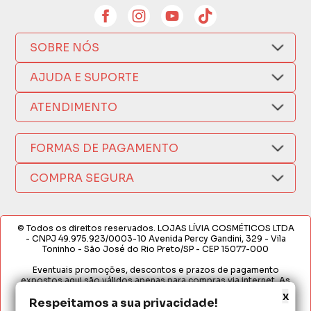
SOBRE NÓS
Quem Somos
AJUDA E SUPORTE
Compra Segura
Nosso Aplicativo
Como Comprar
ATENDIMENTO
Trocas e Devoluções
Nossas Lojas
Fale por WhatsApp
Formas de Pagamento
Política de Privacidade
FORMAS DE PAGAMENTO
Fretes e Entregas
(17) 3209-9595
Fabricantes
sacweb@lojaslivia.com.br
COMPRA SEGURA
Termos de Compra e Venda
© Todos os direitos reservados. LOJAS LÍVIA COSMÉTICOS LTDA
- CNPJ 49.975.923/0003-10 Avenida Percy Gandini, 329 - Vila
Toninho - São José do Rio Preto/SP - CEP 15077-000
Eventuais promoções, descontos e prazos de pagamento
expostos aqui são válidos apenas para compras via internet. As
fotos, textos e layout aqui veiculados são de propriedade da
x
Respeitamos a sua privacidade!
Loja. É proibida a utilização total ou parcial sem nossa autorização.