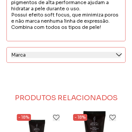
pigmentos de alta performance ajudam a
hidratar a pele durante o uso.
Possui efeito soft focus, que minimiza poros
e não marca nenhuma linha de expressão.
Combina com todos os tipos de pele!
Marca
Criada em 1995, Marchetti é uma marca de
cosméticos 100% nacional que nasceu com o
intuito de atender as necessidades do
mercado e alcançar pessoas de todos os
estilos.
Com a união de praticidade, preço e
PRODUTOS RELACIONADOS
qualidade em seus produtos, Marchetti
compartilha com seus consumidores uma
visão divertida, feliz e bem colorida da vida
para destacar a beleza em qualquer ocasião.
- 18%
- 18%