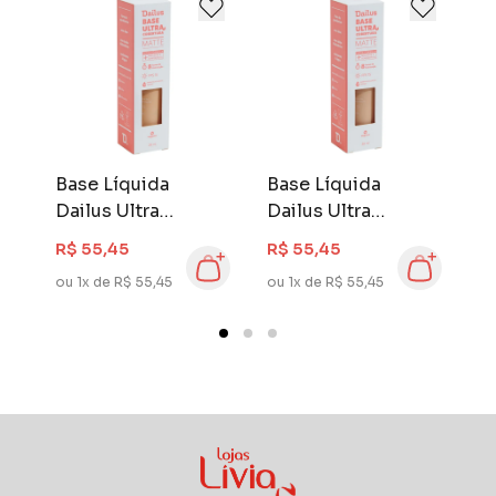
la
Base Líquida
Base Líquida
B
Dailus Ultra
Dailus Ultra
D
Cobertura 28 ml
Cobertura 28 ml
C
R$ 55,45
R$ 55,45
R
D.3 Claro
D.4 Claro
D
ou 1x de R$ 55,45
ou 1x de R$ 55,45
ou