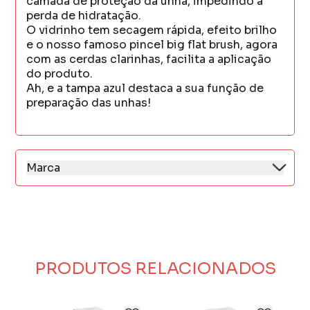
camada de proteção da unha, impedindo a
perda de hidratação.
O vidrinho tem secagem rápida, efeito brilho
e o nosso famoso pincel big flat brush, agora
com as cerdas clarinhas, facilita a aplicação
do produto.
Ah, e a tampa azul destaca a sua função de
preparação das unhas!
Marca
Dailus Color oferece em sua linha, produtos
de alta qualidade, com preço acessível.
A marca traz para o mercado as principais
tendências do mundo da make up, sempre
repleta de novidades.
Tudo é pensado! Desde as cores,
PRODUTOS RELACIONADOS
embalagens, modelos, texturas os produtos
Dailus são testados e aprovados.