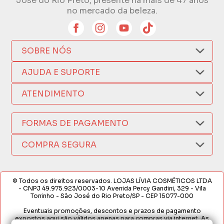
José do Rio Preto, presente há mais de 47 anos
no mercado da beleza.
SOBRE NÓS
Quem Somos
AJUDA E SUPORTE
Compra Segura
Nosso Aplicativo
Como Comprar
ATENDIMENTO
Trocas e Devoluções
Nossas Lojas
Fale por WhatsApp
Formas de Pagamento
Política de Privacidade
FORMAS DE PAGAMENTO
Fretes e Entregas
(17) 3209-9595
Fabricantes
sacweb@lojaslivia.com.br
COMPRA SEGURA
Termos de Compra e Venda
© Todos os direitos reservados. LOJAS LÍVIA COSMÉTICOS LTDA
- CNPJ 49.975.923/0003-10 Avenida Percy Gandini, 329 - Vila
Toninho - São José do Rio Preto/SP - CEP 15077-000
Eventuais promoções, descontos e prazos de pagamento
expostos aqui são válidos apenas para compras via internet. As