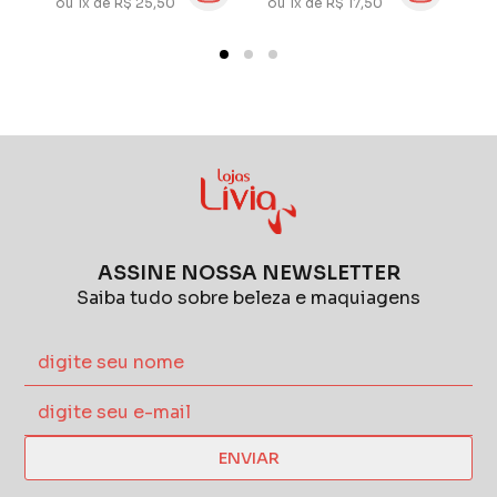
ou 1x de R$ 25,50
ou 1x de R$ 17,50
ou
Óleos
Ó
ASSINE NOSSA NEWSLETTER
Saiba tudo sobre beleza e maquiagens
ENVIAR