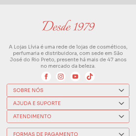
A Lojas Lívia é uma rede de lojas de cosméticos,
perfumaria e distribuidora, com sede em São
José do Rio Preto, presente há mais de 47 anos
no mercado da beleza.
SOBRE NÓS
Quem Somos
AJUDA E SUPORTE
Compra Segura
Nosso Aplicativo
Como Comprar
ATENDIMENTO
Trocas e Devoluções
Nossas Lojas
Fale por WhatsApp
Formas de Pagamento
Política de Privacidade
FORMAS DE PAGAMENTO
Fretes e Entregas
(17) 3209-9595