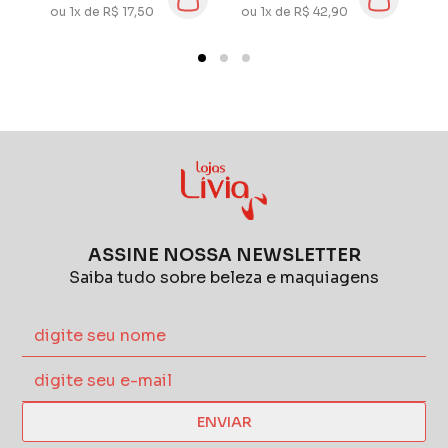
ou 1x de R$ 17,50
ou 1x de R$ 42,90
ou
A
ASSINE NOSSA NEWSLETTER
Saiba tudo sobre beleza e maquiagens
ENVIAR