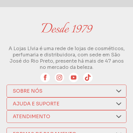
A Lojas Lívia é uma rede de lojas de cosméticos,
perfumaria e distribuidora, com sede em São
José do Rio Preto, presente há mais de 47 anos
no mercado da beleza.
SOBRE NÓS
Quem Somos
AJUDA E SUPORTE
Compra Segura
Nosso Aplicativo
Como Comprar
ATENDIMENTO
Trocas e Devoluções
Nossas Lojas
Fale por WhatsApp
Formas de Pagamento
Política de Privacidade