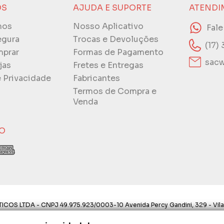
ÓS
AJUDA E SUPORTE
ATENDI
mos
Nosso Aplicativo
Fal
egura
Trocas e Devoluções
(17)
prar
Formas de Pagamento
sacw
jas
Fretes e Entregas
e Privacidade
Fabricantes
Termos de Compra e
Venda
O
ICOS LTDA - CNPJ 49.975.923/0003-10 Avenida Percy Gandini, 329 - Vila
ostos aqui são válidos apenas para compras via internet. As fotos, text