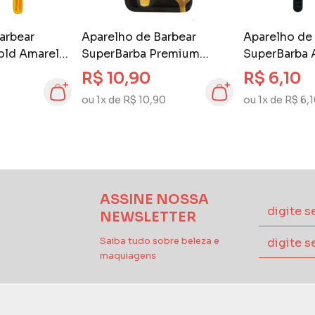
arbear
Aparelho de Barbear
Aparelho de
old Amarelo
SuperBarba Premium
SuperBarba 
Amarelo 2 unidades
unidades
R$ 10,90
R$ 6,10
ou 1x de R$ 10,90
ou 1x de R$ 6,
ASSINE NOSSA
NEWSLETTER
Saiba tudo sobre beleza e
maquiagens