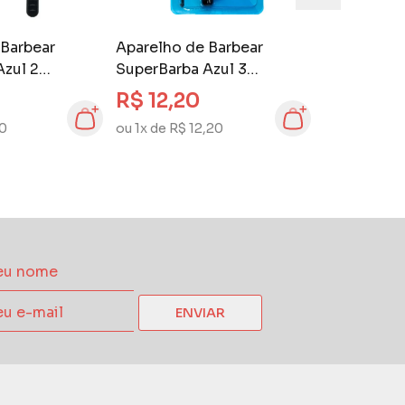
 Barbear
Aparelho de Barbear
Azul 2
SuperBarba Azul 3
unidades
R$ 12,20
10
ou 1x de R$ 12,20
ENVIAR