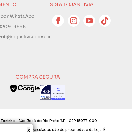
MENTO
SIGA LOJAS LÍVIA
e por WhatsApp
 3209-9595
eb@lojaslivia.com.br
COMPRA SEGURA
 Toninho - São José do Rio Preto/SP - CEP 15077-000
x
os e layout aqui veiculados são de propriedade da Loja. É