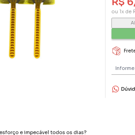
R$ 6
ou 1x de 
A
Fret
Dúvi
esforço e impecável todos os dias?