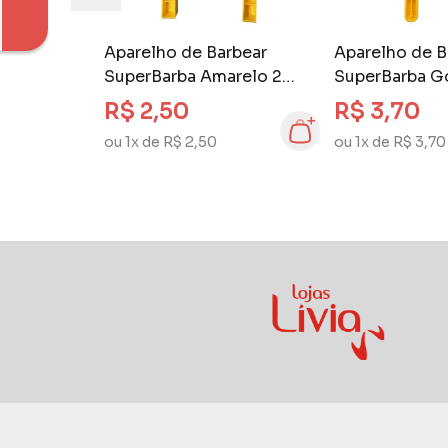
Aparelho de Barbear
Aparelho de B
SuperBarba Amarelo 2
SuperBarba G
unidades
2 unidades
R$ 2,50
R$ 3,70
ou 1x de R$ 2,50
ou 1x de R$ 3,70