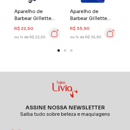
Aparelho de
Aparelho de
A
Barbear Gillette
Barbear Gillette
B
Prestobarba3 2
Prestobarba3 4
P
R$ 22,50
R$ 35,90
R
unidades
unidades
C
ou 1x de R$ 22,50
ou 1x de R$ 35,90
ou
u
ASSINE NOSSA NEWSLETTER
Saiba tudo sobre beleza e maquiagens