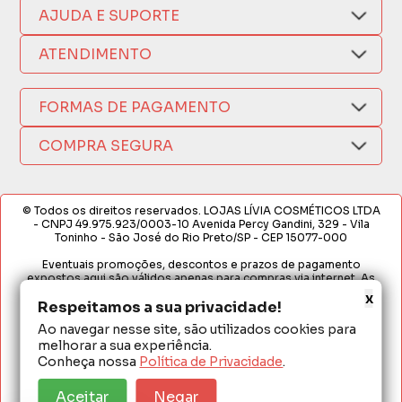
Quem Somos
AJUDA E SUPORTE
Compra Segura
Nosso Aplicativo
Como Comprar
ATENDIMENTO
Trocas e Devoluções
Nossas Lojas
Fale por WhatsApp
Formas de Pagamento
Política de Privacidade
FORMAS DE PAGAMENTO
Fretes e Entregas
(17) 3209-9595
Fabricantes
sacweb@lojaslivia.com.br
COMPRA SEGURA
Termos de Compra e Venda
© Todos os direitos reservados. LOJAS LÍVIA COSMÉTICOS LTDA
- CNPJ 49.975.923/0003-10 Avenida Percy Gandini, 329 - Vila
Toninho - São José do Rio Preto/SP - CEP 15077-000
Eventuais promoções, descontos e prazos de pagamento
expostos aqui são válidos apenas para compras via internet. As
fotos, textos e layout aqui veiculados são de propriedade da
x
Loja. É proibida a utilização total ou parcial sem nossa autorização.
Respeitamos a sua privacidade!
Ao navegar nesse site, são utilizados cookies para
Em caso de divergência de preços no site, o valor válido é o do
melhorar a sua experiência.
Carrinho de Compras. Preços e condições de pagamento
exclusivos para compras via internet. Ofertas válidas até o
Conheça nossa
Política de Privacidade
.
término de nossos estoques para internet. Vendas sujeitas à
análise e confirmação de dados.
Aceitar
Negar