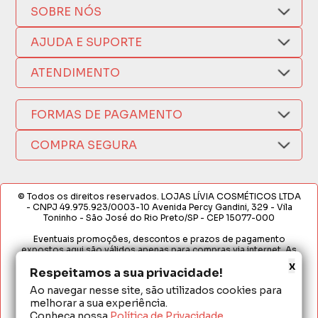
SOBRE NÓS
Quem Somos
AJUDA E SUPORTE
Compra Segura
Nosso Aplicativo
Como Comprar
ATENDIMENTO
Trocas e Devoluções
Nossas Lojas
Fale por WhatsApp
Formas de Pagamento
Política de Privacidade
FORMAS DE PAGAMENTO
Fretes e Entregas
(17) 3209-9595
Fabricantes
sacweb@lojaslivia.com.br
COMPRA SEGURA
Termos de Compra e Venda
© Todos os direitos reservados. LOJAS LÍVIA COSMÉTICOS LTDA
- CNPJ 49.975.923/0003-10 Avenida Percy Gandini, 329 - Vila
Toninho - São José do Rio Preto/SP - CEP 15077-000
Eventuais promoções, descontos e prazos de pagamento
expostos aqui são válidos apenas para compras via internet. As
fotos, textos e layout aqui veiculados são de propriedade da
x
Loja. É proibida a utilização total ou parcial sem nossa autorização.
Respeitamos a sua privacidade!
Ao navegar nesse site, são utilizados cookies para
Em caso de divergência de preços no site, o valor válido é o do
melhorar a sua experiência.
Carrinho de Compras. Preços e condições de pagamento
exclusivos para compras via internet. Ofertas válidas até o
Conheça nossa
Política de Privacidade
.