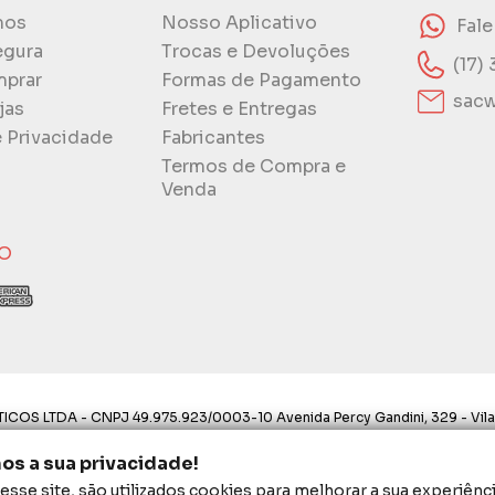
mos
Nosso Aplicativo
Fal
egura
Trocas e Devoluções
(17)
prar
Formas de Pagamento
sacw
jas
Fretes e Entregas
e Privacidade
Fabricantes
Termos de Compra e
Venda
O
ICOS LTDA - CNPJ 49.975.923/0003-10 Avenida Percy Gandini, 329 - Vila
ostos aqui são válidos apenas para compras via internet. As fotos, text
s a sua privacidade!
proibida a utilização total ou parcial sem nossa autorização.
sse site, são utilizados cookies para melhorar a sua experiênci