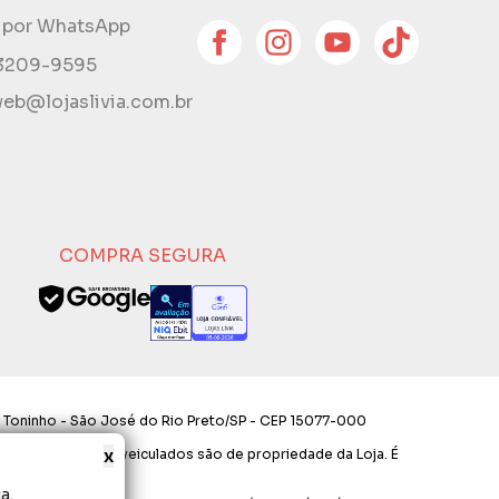
e por WhatsApp
 3209-9595
eb@lojaslivia.com.br
COMPRA SEGURA
 Toninho - São José do Rio Preto/SP - CEP 15077-000
x
os e layout aqui veiculados são de propriedade da Loja. É
a.