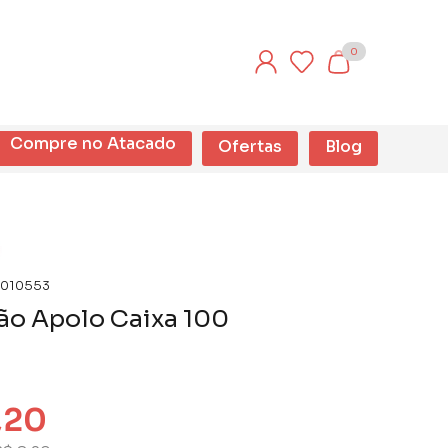
0
Compre no Atacado
Ofertas
Blog
010553
ão Apolo Caixa 100
,20