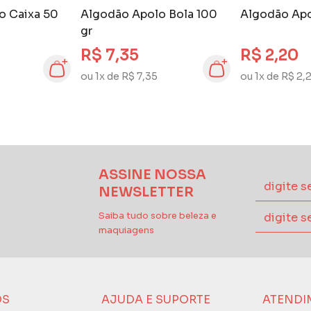
o Caixa 50
Algodão Apolo Bola 100
Algodão Apo
gr
R$ 7,35
R$ 2,20
ou 1x de R$ 7,35
ou 1x de R$ 2,
ASSINE NOSSA
NEWSLETTER
Saiba tudo sobre beleza e
maquiagens
ÓS
AJUDA E SUPORTE
ATENDI