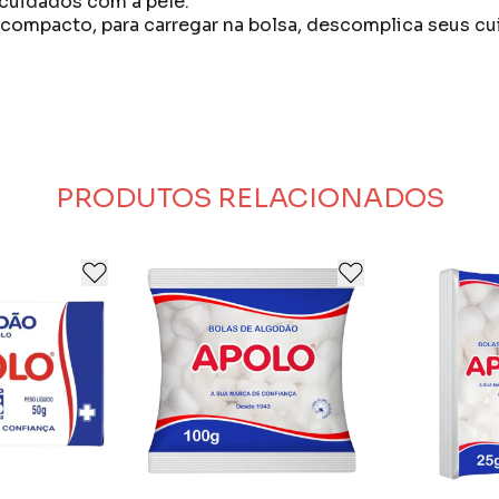
 cuidados com a pele.
ompacto, para carregar na bolsa, descomplica seus cui
de então, a marca vem acompanhando gerações.
s, Apolo tem como principal objetivo atendes às neces
 da vida.
PRODUTOS RELACIONADOS