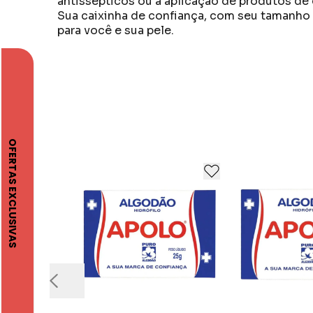
antissépticos ou a aplicação de produtos de
Sua caixinha de confiança, com seu tamanho c
para você e sua pele.
Apolo iniciou suas atividades em 1943, des
Reconhecida pela qualidade de seus produto
oferecendo cuidados pessoais para cada fase