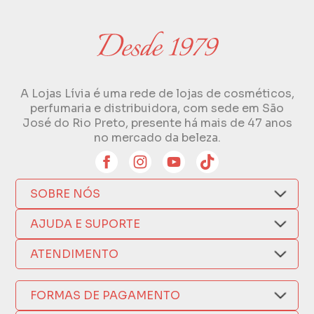
A Lojas Lívia é uma rede de lojas de cosméticos,
perfumaria e distribuidora, com sede em São
José do Rio Preto, presente há mais de 47 anos
no mercado da beleza.
SOBRE NÓS
Quem Somos
AJUDA E SUPORTE
Compra Segura
Nosso Aplicativo
Como Comprar
ATENDIMENTO
Trocas e Devoluções
Nossas Lojas
Fale por WhatsApp
Formas de Pagamento
Política de Privacidade
FORMAS DE PAGAMENTO
Fretes e Entregas
(17) 3209-9595