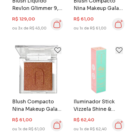
Blush Líquido
Blush Compacto
Revlon Glimmer 9,4
Nina Makeup Galaxy
ml Field of Roses
Glow Vênus
R$ 129,00
R$ 61,00
ou 3x de R$ 43,00
ou 1x de R$ 61,00
Blush Compacto
Iluminador Stick
Nina Makeup Galaxy
Vizzela Shine &
Glow Júpiter
Glow Cor 02
R$ 61,00
R$ 62,40
ou 1x de R$ 61,00
ou 1x de R$ 62,40