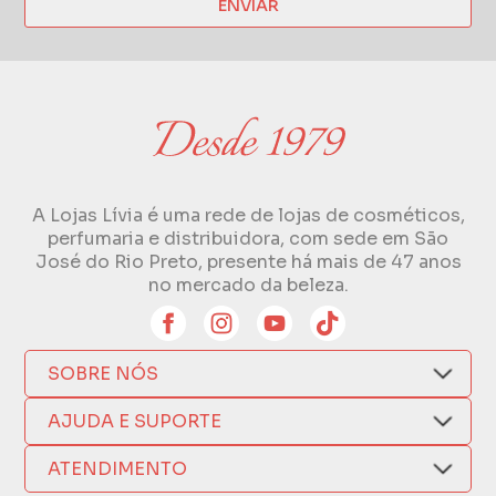
ENVIAR
A Lojas Lívia é uma rede de lojas de cosméticos,
perfumaria e distribuidora, com sede em São
José do Rio Preto, presente há mais de 47 anos
no mercado da beleza.
SOBRE NÓS
Quem Somos
AJUDA E SUPORTE
Compra Segura
Nosso Aplicativo
Como Comprar
ATENDIMENTO
Trocas e Devoluções
Nossas Lojas