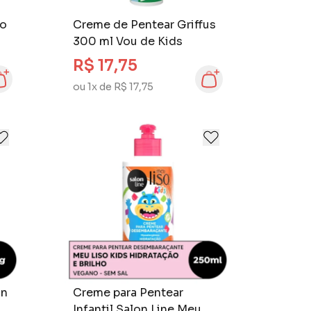
lo
Creme de Pentear Griffus
300 ml Vou de Kids
s
R$ 17,75
ou 1x de R$ 17,75
on
Creme para Pentear
s
Infantil Salon Line Meu