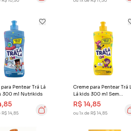
e R$ 10,50
ou 1x de R$ 11,30
para Pentear Trá Lá
Creme para Pentear Trá 
s 300 ml Nutrikids
Lá kids 300 ml Sem
Embaraço
4,85
R$ 14,85
e R$ 14,85
ou 1x de R$ 14,85