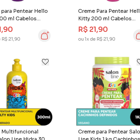
para Pentear Hello
Creme Para Pentear Hel
200 ml Cabelos
Kitty 200 ml Cabelos
e Claros
Ondulados e Cacheado
1,90
R$ 21,90
e R$ 21,90
ou 1x de R$ 21,90
Multifuncional
Creme para Pentear Sal
alon Line Hidra 300
Line Kids 1 kg Cachinho