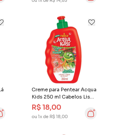
ou 1x de R$ 14,85
Lá
Creme para Pentear Acqua
Kids 250 ml Cabelos Lisos
e Finos
R$ 18,00
ou 1x de R$ 18,00