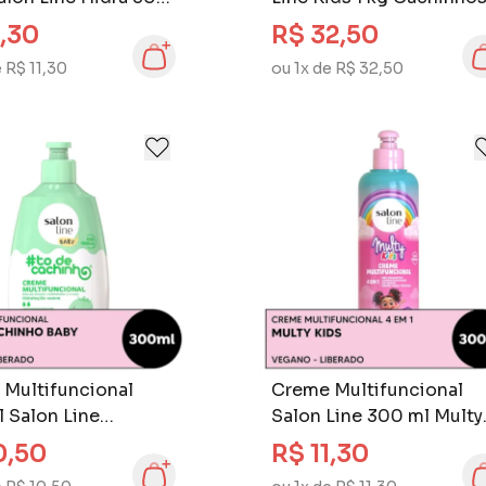
m 1
Definidos
1,30
R$ 32,50
e R$ 11,30
ou 1x de R$ 32,50
Multifuncional
Creme Multifuncional
il Salon Line
Salon Line 300 ml Multy
cachinho 300 ml
Kids
0,50
R$ 11,30