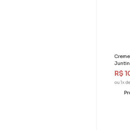
Creme 
Junti
R$ 1
ou 1x d
Pr