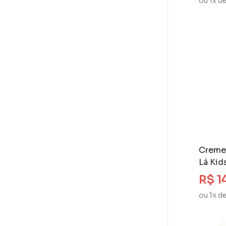
ou 1x d
Creme 
Lá Kid
R$ 1
ou 1x d