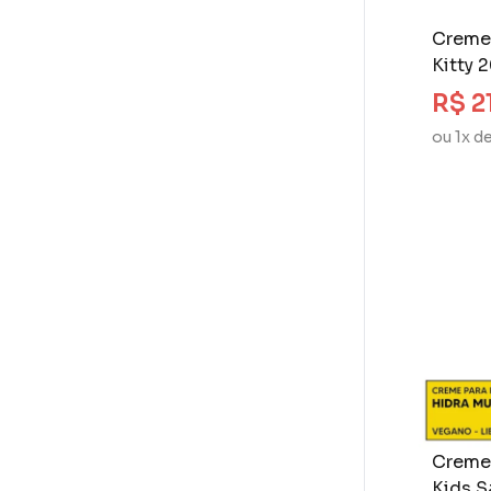
Creme 
Kitty 
Finos 
R$ 2
ou 1x d
Creme 
Kids S