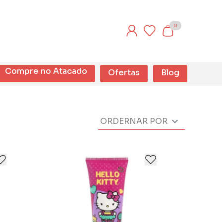
0
Compre no Atacado
Ofertas
Blog