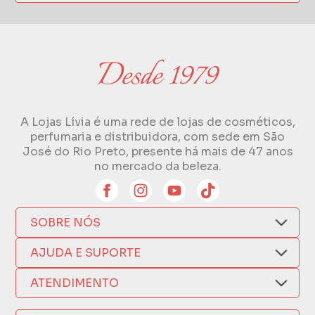
A Lojas Lívia é uma rede de lojas de cosméticos,
perfumaria e distribuidora, com sede em São
José do Rio Preto, presente há mais de 47 anos
no mercado da beleza.
SOBRE NÓS
Quem Somos
AJUDA E SUPORTE
Compra Segura
Nosso Aplicativo
Como Comprar
ATENDIMENTO
Trocas e Devoluções
Nossas Lojas
Fale por WhatsApp
Formas de Pagamento
Política de Privacidade