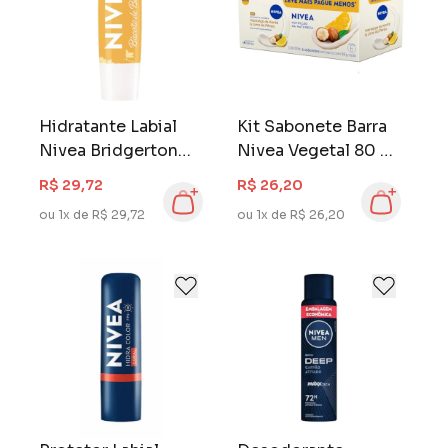
Hidratante Labial
Kit Sabonete Barra
Nivea Bridgerton
Nivea Vegetal 80 gr
4,8 gr Biscoito de
Manteiga de Karité
R$ 29,72
R$ 26,20
Baunilha
& Lima da Pérsia 6
ou 1x de R$ 29,72
ou 1x de R$ 26,20
Unidades