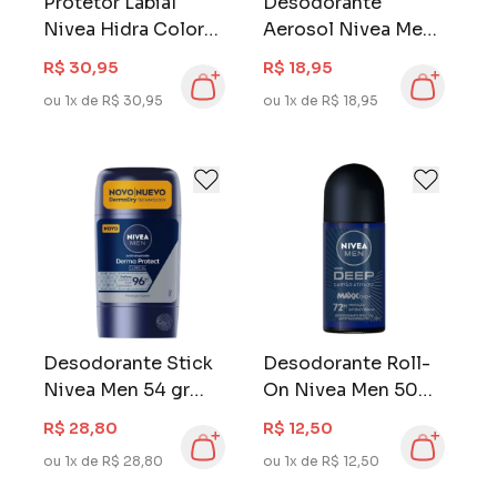
Protetor Labial
Desodorante
Nivea Hidra Color
Aerosol Nivea Men
FPS 30 4,8 gr Coral
200 ml Deep
R$ 30,95
R$ 18,95
Carvão Ativado
ou 1x de R$ 30,95
ou 1x de R$ 18,95
Desodorante Stick
Desodorante Roll-
Nivea Men 54 gr
On Nivea Men 50
Clinical Derma
ml Deep MaxxTech
R$ 28,80
R$ 12,50
Protect
Carvão Ativado
ou 1x de R$ 28,80
ou 1x de R$ 12,50