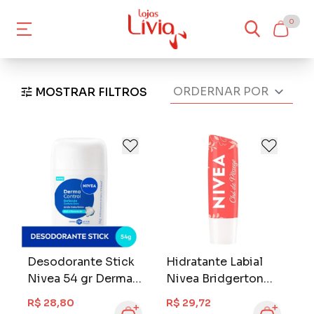
0
MOSTRAR FILTROS
Desodorante Stick
Hidratante Labial
Nivea 54 gr Derma
Nivea Bridgerton
Control Defende
4,8 gr Chá de
R$ 28,80
R$ 29,72
Pêssego