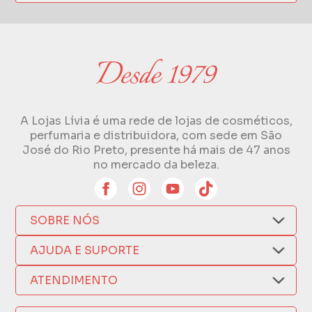
A Lojas Lívia é uma rede de lojas de cosméticos,
perfumaria e distribuidora, com sede em São
José do Rio Preto, presente há mais de 47 anos
no mercado da beleza.
SOBRE NÓS
Quem Somos
AJUDA E SUPORTE
Compra Segura
Nosso Aplicativo
Como Comprar
ATENDIMENTO
Trocas e Devoluções
Nossas Lojas
Fale por WhatsApp
Formas de Pagamento
Política de Privacidade