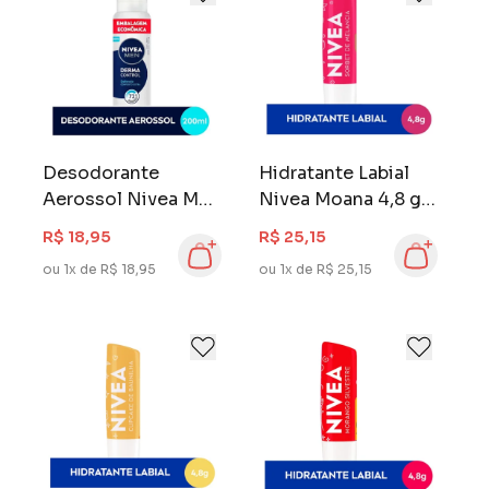
Desodorante
Hidratante Labial
Aerossol Nivea Men
Nivea Moana 4,8 gr
200 ml Derma
Sorbet de Melancia
R$ 18,95
R$ 25,15
Control
ou 1x de R$ 18,95
ou 1x de R$ 25,15