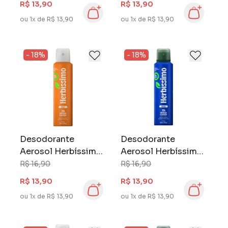
R$ 13,90
R$ 13,90
ou 1x de R$ 13,90
ou 1x de R$ 13,90
- 18%
- 18%
Desodorante
Desodorante
Aerosol Herbíssimo
Aerosol Herbíssimo
Zero Alumínio 150
Zero Alumínio 150
R$ 16,90
R$ 16,90
ml Velvet
ml Marine
R$ 13,90
R$ 13,90
ou 1x de R$ 13,90
ou 1x de R$ 13,90