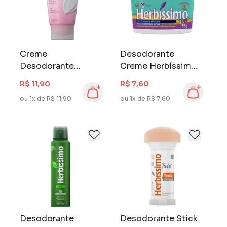
Creme
Desodorante
Desodorante
Creme Herbíssimo
Herbissímo Care
Kids 55 gr
R$ 11,90
R$ 7,60
Bisnaga 55 gr Rosa
ou 1x de R$ 11,90
ou 1x de R$ 7,60
Mosqueta e
Niacinamida
Desodorante
Desodorante Stick