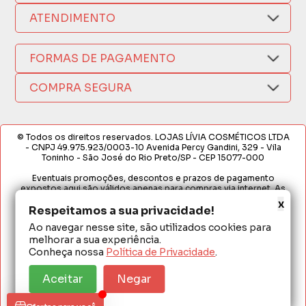
Nosso Aplicativo
Como Comprar
ATENDIMENTO
Trocas e Devoluções
Nossas Lojas
Fale por WhatsApp
Formas de Pagamento
Política de Privacidade
(17) 3209-9595
FORMAS DE PAGAMENTO
Fretes e Entregas
Fabricantes
sacweb@lojaslivia.com.br
COMPRA SEGURA
Termos de Compra e Venda
© Todos os direitos reservados. LOJAS LÍVIA COSMÉTICOS LTDA
- CNPJ 49.975.923/0003-10 Avenida Percy Gandini, 329 - Vila
Toninho - São José do Rio Preto/SP - CEP 15077-000
Eventuais promoções, descontos e prazos de pagamento
expostos aqui são válidos apenas para compras via internet. As
fotos, textos e layout aqui veiculados são de propriedade da
x
Respeitamos a sua privacidade!
Loja. É proibida a utilização total ou parcial sem nossa autorização.
Ao navegar nesse site, são utilizados cookies para
Em caso de divergência de preços no site, o valor válido é o do
melhorar a sua experiência.
Carrinho de Compras. Preços e condições de pagamento
exclusivos para compras via internet. Ofertas válidas até o
Conheça nossa
Política de Privacidade
.
término de nossos estoques para internet. Vendas sujeitas à
análise e confirmação de dados.
Aceitar
Negar