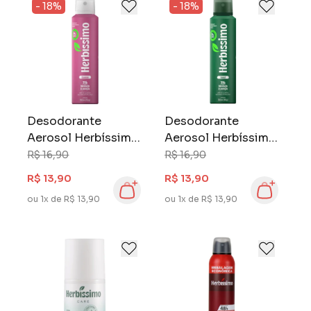
- 18%
- 18%
Desodorante
Desodorante
Aerosol Herbíssimo
Aerosol Herbíssimo
Zero Alumínio 150
Zero Alumínio 150
R$ 16,90
R$ 16,90
ml Essence
ml Forest
R$ 13,90
R$ 13,90
ou 1x de R$ 13,90
ou 1x de R$ 13,90