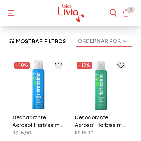
0
MOSTRAR FILTROS
- 18%
- 18%
Desodorante
Desodorante
Aerosol Herbíssimo
Aerosol Herbíssimo
Zero Alumínio 150
Zero Alumínio 150
R$ 16,90
R$ 16,90
ml Clouds
ml Serenity