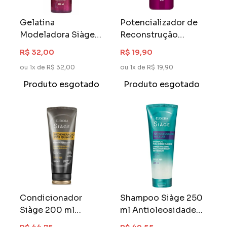
Gelatina
Potencializador de
Modeladora Siàge
Reconstrução
300 ml Pro
Siàge 30ml Pro
R$ 32,00
R$ 19,90
Cronology
Cronology
ou 1x de R$ 32,00
ou 1x de R$ 19,90
Produto esgotado
Produto esgotado
Condicionador
Shampoo Siàge 250
Siàge 200 ml
ml Antioleosidade
Regeneração Pós
Micelar