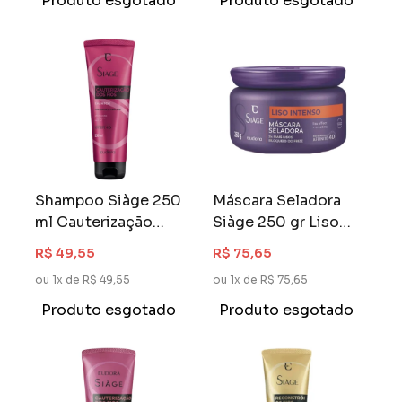
Produto esgotado
Produto esgotado
Shampoo Siàge 250
Máscara Seladora
ml Cauterização
Siàge 250 gr Liso
dos Fios
Intenso
R$ 49,55
R$ 75,65
ou 1x de R$ 49,55
ou 1x de R$ 75,65
Produto esgotado
Produto esgotado