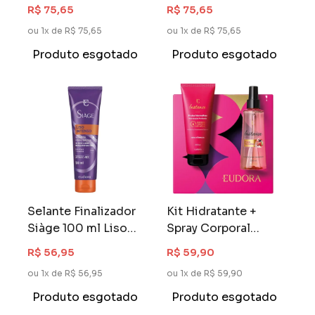
250 gr Nutri Rosé
Expert
R$ 75,65
R$ 75,65
ou 1x de R$ 75,65
ou 1x de R$ 75,65
Produto esgotado
Produto esgotado
Selante Finalizador
Kit Hidratante +
Siàge 100 ml Liso
Spray Corporal
Intenso
Eudora Instance
R$ 56,95
R$ 59,90
200 ml Frutas
ou 1x de R$ 56,95
ou 1x de R$ 59,90
vermelhas
Produto esgotado
Produto esgotado