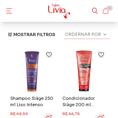
0
MOSTRAR FILTROS
Shampoo Siàge 250
Condicionador
ml Liso Intenso
Siàge 200 ml
Cauterização dos
R$ 49,55
R$ 44,75
Lisos