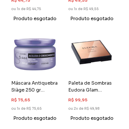
R$ 44,75
R$ 49,55
Química
ou 1x de R$ 44,75
ou 1x de R$ 49,55
Produto esgotado
Produto esgotado
Máscara Antiquebra
Paleta de Sombras
Siàge 250 gr
Eudora Glam
Acelera o
Essential
R$ 75,65
R$ 99,95
Crescimento
ou 1x de R$ 75,65
ou 2x de R$ 49,98
Produto esgotado
Produto esgotado