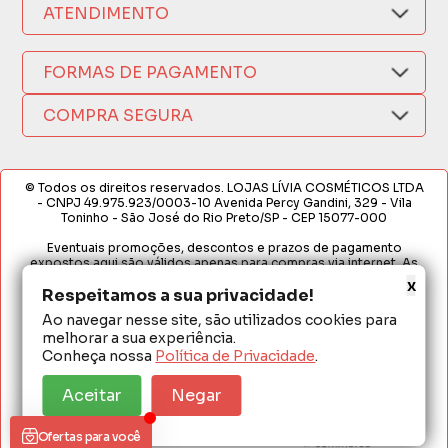
Como Comprar
ATENDIMENTO
Trocas e Devoluções
Nossas Lojas
Fale por WhatsApp
Formas de Pagamento
Política de Privacidade
(17) 3209-9595
FORMAS DE PAGAMENTO
Fretes e Entregas
Fabricantes
sacweb@lojaslivia.com.br
COMPRA SEGURA
Termos de Compra e Venda
© Todos os direitos reservados. LOJAS LÍVIA COSMÉTICOS LTDA
- CNPJ 49.975.923/0003-10 Avenida Percy Gandini, 329 - Vila
Toninho - São José do Rio Preto/SP - CEP 15077-000
Eventuais promoções, descontos e prazos de pagamento
expostos aqui são válidos apenas para compras via internet. As
fotos, textos e layout aqui veiculados são de propriedade da
x
Respeitamos a sua privacidade!
Loja. É proibida a utilização total ou parcial sem nossa autorização.
Ao navegar nesse site, são utilizados cookies para
Em caso de divergência de preços no site, o valor válido é o do
melhorar a sua experiência.
Carrinho de Compras. Preços e condições de pagamento
exclusivos para compras via internet. Ofertas válidas até o
Conheça nossa
Política de Privacidade
.
término de nossos estoques para internet. Vendas sujeitas à
análise e confirmação de dados.
Aceitar
Negar