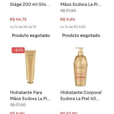
Siàge 200 ml Glow
Mãos Eudora La Piel
Expert
50 gr FPS 15
R$ 27,50
Cristais do Himalaia
R$ 44,75
R$ 9,90
ou 1x de R$ 44,75
ou 1x de R$ 9,90
Produto esgotado
Produto esgotado
- 64%
Hidratante Para
Hidratante Corporal
Mãos Eudora La Piel
Eudora La Piel 400
50 gr FPS 15 Âmbar
ml Tâmaras Egípcias
R$ 27,50
Dourado
R$ 9,90
R$ 67,80