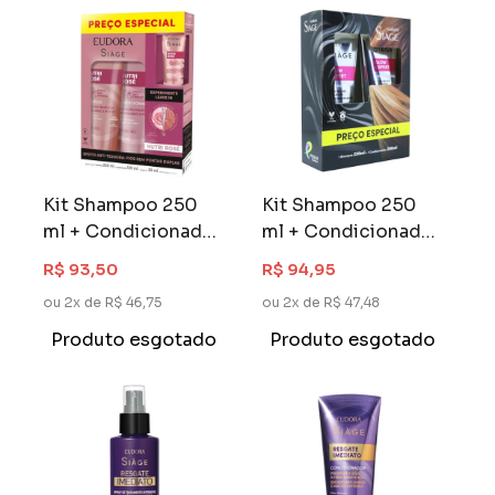
Kit Shampoo 250
Kit Shampoo 250
ml + Condicionador
ml + Condicionador
125 ml Siàge Nutri
200 ml Siàge Glow
R$ 93,50
R$ 94,95
Rosé Grátis Leave-
Expert
ou 2x de R$ 46,75
ou 2x de R$ 47,48
In 30 ml
Produto esgotado
Produto esgotado