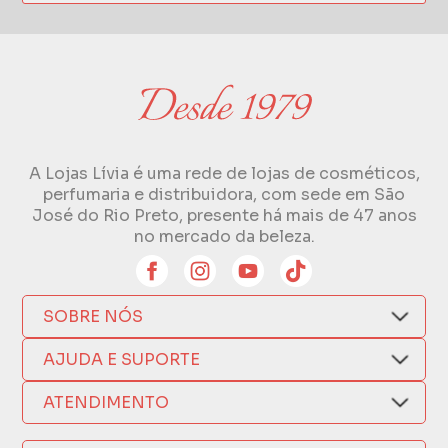
A Lojas Lívia é uma rede de lojas de cosméticos,
perfumaria e distribuidora, com sede em São
José do Rio Preto, presente há mais de 47 anos
no mercado da beleza.
SOBRE NÓS
Quem Somos
AJUDA E SUPORTE
Compra Segura
Nosso Aplicativo
Como Comprar
ATENDIMENTO
Trocas e Devoluções
Nossas Lojas
Fale por WhatsApp
Formas de Pagamento
Política de Privacidade