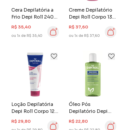
Cera Depilatória a
Creme Depilatório
Frio Depi Roll 240
Depi Roll Corpo 130
gr Tradicional
gr Hydrate
R$ 35,40
R$ 37,60
ou 1x de R$ 35,40
ou 1x de R$ 37,60
Loção Depilatória
Óleo Pós
Depi Roll Corpo 120
Depilatório Depi
ml Hydrate
Roll 140 ml
R$ 29,80
R$ 22,80
ou 1x de R$ 29,80
ou 1x de R$ 22,80