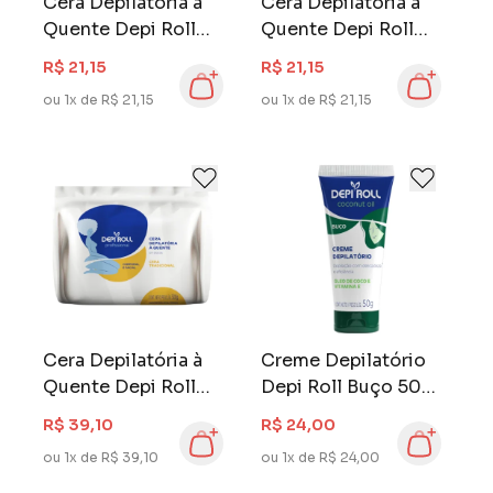
Cera Depilatória à
Cera Depilatória à
Quente Depi Roll
Quente Depi Roll
Blocos 250 gr
Blocos 250 gr Rosa
R$ 21,15
R$ 21,15
Tradicionall
ou 1x de R$ 21,15
ou 1x de R$ 21,15
Cera Depilatória à
Creme Depilatório
Quente Depi Roll
Depi Roll Buço 50
Blocos 500 gr
gr Coconut Oil
R$ 39,10
R$ 24,00
Tradicional
ou 1x de R$ 39,10
ou 1x de R$ 24,00