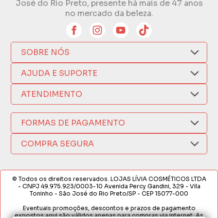
José do Rio Preto, presente há mais de 47 anos
no mercado da beleza.
SOBRE NÓS
Quem Somos
AJUDA E SUPORTE
Compra Segura
Nosso Aplicativo
Como Comprar
ATENDIMENTO
Trocas e Devoluções
Nossas Lojas
Fale por WhatsApp
Formas de Pagamento
Política de Privacidade
(17) 3209-9595
FORMAS DE PAGAMENTO
Fretes e Entregas
Fabricantes
sacweb@lojaslivia.com.br
COMPRA SEGURA
Termos de Compra e Venda
© Todos os direitos reservados. LOJAS LÍVIA COSMÉTICOS LTDA
- CNPJ 49.975.923/0003-10 Avenida Percy Gandini, 329 - Vila
Toninho - São José do Rio Preto/SP - CEP 15077-000
Eventuais promoções, descontos e prazos de pagamento
expostos aqui são válidos apenas para compras via internet. As