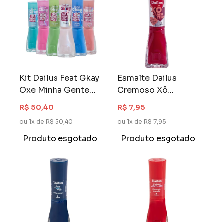
Kit Dailus Feat Gkay
Esmalte Dailus
Oxe Minha Gente
Cremoso Xô
06 Cores
Carentena 8 ml
R$ 50,40
R$ 7,95
Esse Momento é
ou 1x de R$ 50,40
ou 1x de R$ 7,95
Meu
Produto esgotado
Produto esgotado