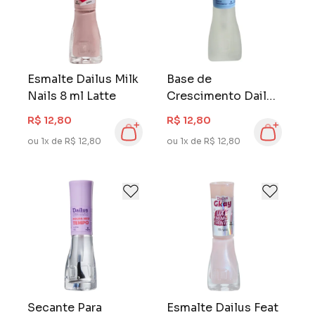
Esmalte Dailus Milk
Base de
Nails 8 ml Latte
Crescimento Dailus
8 ml Não Me Lasco
R$ 12,80
R$ 12,80
Mais
ou 1x de R$ 12,80
ou 1x de R$ 12,80
Secante Para
Esmalte Dailus Feat