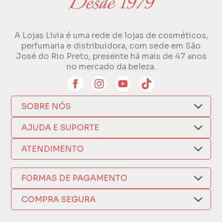
A Lojas Lívia é uma rede de lojas de cosméticos,
perfumaria e distribuidora, com sede em São
José do Rio Preto, presente há mais de 47 anos
no mercado da beleza.
SOBRE NÓS
Quem Somos
AJUDA E SUPORTE
Compra Segura
Nosso Aplicativo
Como Comprar
ATENDIMENTO
Trocas e Devoluções
Nossas Lojas
Fale por WhatsApp
Formas de Pagamento
Política de Privacidade
(17) 3209-9595
FORMAS DE PAGAMENTO
Fretes e Entregas
Fabricantes
sacweb@lojaslivia.com.br
COMPRA SEGURA
Termos de Compra e Venda