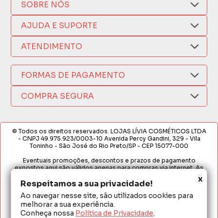
SOBRE NÓS
Quem Somos
AJUDA E SUPORTE
Compra Segura
Nosso Aplicativo
Como Comprar
ATENDIMENTO
Trocas e Devoluções
Nossas Lojas
Fale por WhatsApp
Formas de Pagamento
Política de Privacidade
(17) 3209-9595
FORMAS DE PAGAMENTO
Fretes e Entregas
Fabricantes
sacweb@lojaslivia.com.br
COMPRA SEGURA
Termos de Compra e Venda
© Todos os direitos reservados. LOJAS LÍVIA COSMÉTICOS LTDA
- CNPJ 49.975.923/0003-10 Avenida Percy Gandini, 329 - Vila
Toninho - São José do Rio Preto/SP - CEP 15077-000
Eventuais promoções, descontos e prazos de pagamento
expostos aqui são válidos apenas para compras via internet. As
fotos, textos e layout aqui veiculados são de propriedade da
x
Respeitamos a sua privacidade!
Loja. É proibida a utilização total ou parcial sem nossa autorização.
Ao navegar nesse site, são utilizados cookies para
Em caso de divergência de preços no site, o valor válido é o do
melhorar a sua experiência.
Carrinho de Compras. Preços e condições de pagamento
exclusivos para compras via internet. Ofertas válidas até o
Conheça nossa
Política de Privacidade
.