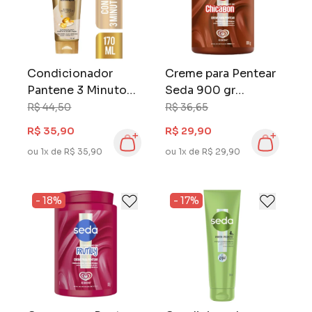
Condicionador
Creme para Pentear
Pantene 3 Minutos
Seda 900 gr
Milagrosos 170 ml
Chicabon
R$ 44,50
R$ 36,65
Hidratação
R$ 35,90
R$ 29,90
ou 1x de R$ 35,90
ou 1x de R$ 29,90
- 18%
- 17%