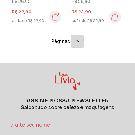
Glycolic Gloss
Extraordinário
R$ 26,90
R$ 26,90
R$ 22,90
R$ 22,90
ou 1x de R$ 22,90
ou 1x de R$ 22,90
>
Páginas:
ASSINE NOSSA NEWSLETTER
Saiba tudo sobre beleza e maquiagens