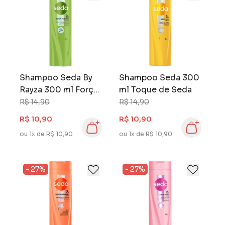
Shampoo Seda By
Shampoo Seda 300
Rayza 300 ml Força
ml Toque de Seda
& Crescimento
R$ 14,90
R$ 14,90
R$ 10,90
R$ 10,90
ou 1x de R$ 10,90
ou 1x de R$ 10,90
- 27%
- 27%