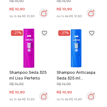
Cítricos
Luminosos
R$ 14,90
R$ 14,90
R$ 10,90
R$ 10,90
ou 1x de R$ 10,90
ou 1x de R$ 10,90
- 27%
- 27%
Shampoo Seda 325
Shampoo Anticaspa
ml Liso Perfeito
Seda 325 ml
Hidratação Diária
R$ 14,90
R$ 14,90
R$ 10,90
R$ 10,90
ou 1x de R$ 10,90
ou 1x de R$ 10,90