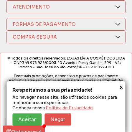
Nosso Aplicativo
Como Comprar
ATENDIMENTO
Trocas e Devoluções
Nossas Lojas
Fale por WhatsApp
Formas de Pagamento
Política de Privacidade
(17) 3209-9595
FORMAS DE PAGAMENTO
Fretes e Entregas
Fabricantes
sacweb@lojaslivia.com.br
COMPRA SEGURA
Termos de Compra e Venda
© Todos os direitos reservados. LOJAS LÍVIA COSMÉTICOS LTDA
- CNPJ 49.975.923/0003-10 Avenida Percy Gandini, 329 - Vila
Toninho - São José do Rio Preto/SP - CEP 15077-000
Eventuais promoções, descontos e prazos de pagamento
expostos aqui são válidos apenas para compras via internet. As
fotos, textos e layout aqui veiculados são de propriedade da
x
Respeitamos a sua privacidade!
Loja. É proibida a utilização total ou parcial sem nossa autorização.
Ao navegar nesse site, são utilizados cookies para
Em caso de divergência de preços no site, o valor válido é o do
melhorar a sua experiência.
Carrinho de Compras. Preços e condições de pagamento
exclusivos para compras via internet. Ofertas válidas até o
Conheça nossa
Política de Privacidade
.
término de nossos estoques para internet. Vendas sujeitas à
análise e confirmação de dados.
Aceitar
Negar