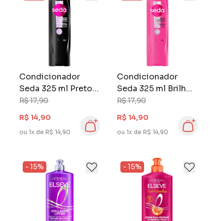
Condicionador
Condicionador
Seda 325 ml Pretos
Seda 325 ml Brilho
Luminosos
Ceramidas
R$ 17,90
R$ 17,90
R$ 14,90
R$ 14,90
ou 1x de R$ 14,90
ou 1x de R$ 14,90
- 15%
- 15%