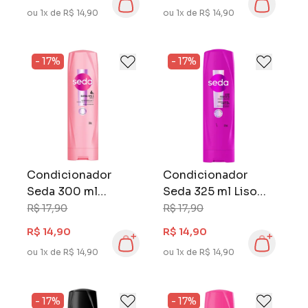
ou 1x de R$ 14,90
ou 1x de R$ 14,90
- 17%
- 17%
Condicionador
Condicionador
Seda 300 ml
Seda 325 ml Liso
Luminous UV
Perfeito
R$ 17,90
R$ 17,90
R$ 14,90
R$ 14,90
ou 1x de R$ 14,90
ou 1x de R$ 14,90
- 17%
- 17%