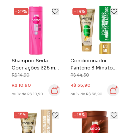
- 27%
- 19%
Shampoo Seda
Condicionador
Cocriações 325 ml
Pantene 3 Minutos
Ceramidas
Milagrosos 170 ml
R$ 14,90
R$ 44,50
Restauração
R$ 10,90
R$ 35,90
ou 1x de R$ 10,90
ou 1x de R$ 35,90
- 19%
- 18%