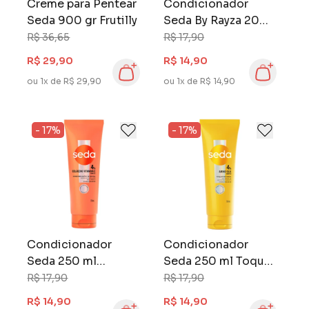
Creme para Pentear
Condicionador
Seda 900 gr Frutilly
Seda By Rayza 200
ml Força &
R$ 36,65
R$ 17,90
Crescimento
R$ 29,90
R$ 14,90
ou 1x de R$ 29,90
ou 1x de R$ 14,90
- 17%
- 17%
Condicionador
Condicionador
Seda 250 ml
Seda 250 ml Toque
Regeneração
de Seda
R$ 17,90
R$ 17,90
Intensa
R$ 14,90
R$ 14,90