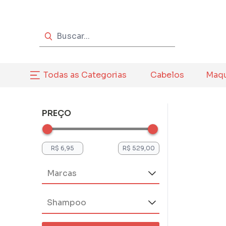
Todas as Categorias
Cabelos
Maq
PREÇO
Marcas
Acquaflora (26)
Shampoo
Alfaparf (5)
Alpha Line (13)
Anti-frizz (1)