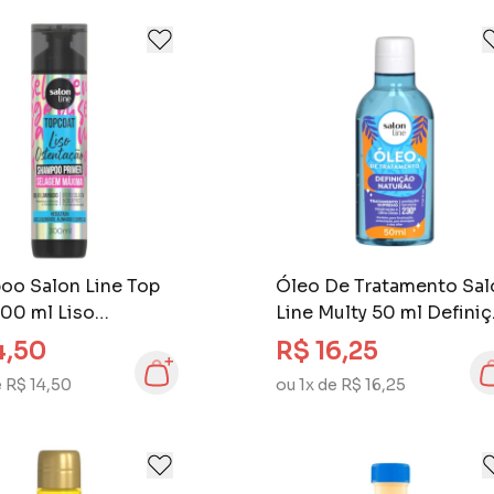
oo Salon Line Top
Óleo De Tratamento Sal
00 ml Liso
Line Multy 50 ml Defini
tação
Natural
4,50
R$ 16,25
e R$ 14,50
ou 1x de R$ 16,25