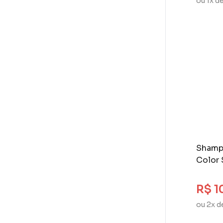
ou 1x d
Ox (11)
Palmolive (3)
Pantene (17)
Paul Mitchell (5)
Phytoervas (7)
Prime Hair Concept (1)
Principia (2)
Prohall (6)
Redken (6)
Revlon (1)
Ricca (10)
Rugol (1)
Shamp
Salon Line (55)
Color 
Salon Opus (5)
Schwarzkopf (6)
R$ 1
Secrets (17)
Seda (10)
ou 2x d
Siage (2)