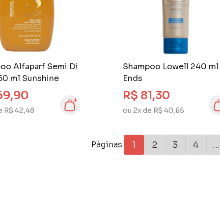
o Alfaparf Semi Di
Shampoo Lowell 240 ml
50 ml Sunshine
Ends
69,90
R$ 81,30
e R$ 42,48
ou 2x de R$ 40,65
1
2
3
4
..
Páginas: