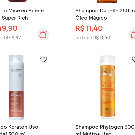
oo Mise en Scène
Shampoo Dabelle 250 m
 Super Rich
Óleo Mágico
49,90
R$ 11,40
e R$ 49,97
ou 1x de R$ 11,40
oo Keraton Uso
Shampoo Phytogen 300
ial 300 ml
ml Muito+ Liso