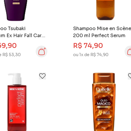
oo Tsubaki
Shampoo Mise en Scèn
m Ex Hair Fall Care
200 ml Perfect Serum
ir 450 ml
59,90
R$ 74,90
e R$ 53,30
ou 1x de R$ 74,90