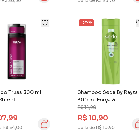
e R$ 26,30
ou 1x de R$ 23,70
- 27%
oo Truss 300 ml
Shampoo Seda By Rayza
Shield
300 ml Força &
Crescimento
R$ 14,90
07,99
R$ 10,90
e R$ 54,00
ou 1x de R$ 10,90