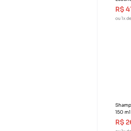
Jacques Janine (4)
R$ 4
John Frieda (4)
Joico (4)
ou 1x d
Karina (1)
Kerasys (3)
Kert (16)
Kolene (1)
L'anza (5)
L'oréal Professionnel
(25)
Lola (11)
Lowell (9)
Matrix (1)
Mise En Scène (7)
Monange (7)
Shamp
Moroccanoil (4)
150 ml
Nazca (3)
R$ 2
Neutrox (4)