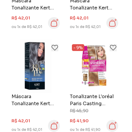
Máscara
Máscara
Tonalizante Kert
Tonalizante Kert
Keraton Banho de
Keraton Banho de
R$ 42,01
R$ 42,01
Brilho 100 gr Avelã
Brilho 100 gr
ou 1x de R$ 42,01
ou 1x de R$ 42,01
Mocaccino
- 9%
Máscara
Tonalizante L'oréal
Tonalizante Kert
Paris Casting
Keraton Banho de
Creme Gloss Louro
R$ 45,90
Brilho 100 gr
Perolado 810
R$ 42,01
R$ 41,90
Granny
ou 1x de R$ 42,01
ou 1x de R$ 41,90