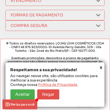
ATENDIMENTO
Trocas e Devoluções
Nossas Lojas
Fale por WhatsApp
Formas de Pagamento
Política de Privacidade
(17) 3209-9595
FORMAS DE PAGAMENTO
Fretes e Entregas
Fabricantes
sacweb@lojaslivia.com.br
COMPRA SEGURA
Termos de Compra e Venda
© Todos os direitos reservados. LOJAS LÍVIA COSMÉTICOS LTDA
- CNPJ 49.975.923/0003-10 Avenida Percy Gandini, 329 - Vila
Toninho - São José do Rio Preto/SP - CEP 15077-000
Eventuais promoções, descontos e prazos de pagamento
expostos aqui são válidos apenas para compras via internet. As
fotos, textos e layout aqui veiculados são de propriedade da
x
Respeitamos a sua privacidade!
Loja. É proibida a utilização total ou parcial sem nossa autorização.
Ao navegar nesse site, são utilizados cookies para
Em caso de divergência de preços no site, o valor válido é o do
melhorar a sua experiência.
Carrinho de Compras. Preços e condições de pagamento
exclusivos para compras via internet. Ofertas válidas até o
Conheça nossa
Política de Privacidade
.
término de nossos estoques para internet. Vendas sujeitas à
análise e confirmação de dados.
Aceitar
Negar