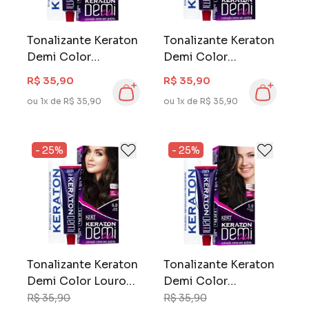
Tonalizante Keraton
Tonalizante Keraton
Demi Color
Demi Color
Castanho Médio
Castanho Escuro
R$ 35,90
R$ 35,90
4.0
3.0
ou 1x de R$ 35,90
ou 1x de R$ 35,90
- 25%
- 25%
Tonalizante Keraton
Tonalizante Keraton
Demi Color Louro
Demi Color
Escuro 6.0
Castanho Claro 5.0
R$ 35,90
R$ 35,90