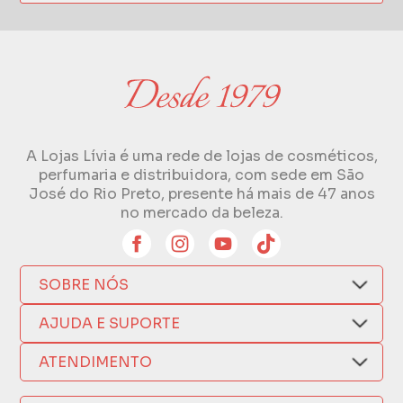
A Lojas Lívia é uma rede de lojas de cosméticos,
perfumaria e distribuidora, com sede em São
José do Rio Preto, presente há mais de 47 anos
no mercado da beleza.
SOBRE NÓS
Quem Somos
AJUDA E SUPORTE
Compra Segura
Nosso Aplicativo
Como Comprar
ATENDIMENTO
Trocas e Devoluções
Nossas Lojas
Fale por WhatsApp
Formas de Pagamento
Política de Privacidade