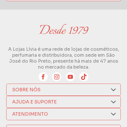
A Lojas Lívia é uma rede de lojas de cosméticos,
perfumaria e distribuidora, com sede em São
José do Rio Preto, presente há mais de 47 anos
no mercado da beleza.
SOBRE NÓS
Quem Somos
AJUDA E SUPORTE
Compra Segura
Nosso Aplicativo
Como Comprar
ATENDIMENTO
Trocas e Devoluções
Nossas Lojas
Fale por WhatsApp
Formas de Pagamento
Política de Privacidade